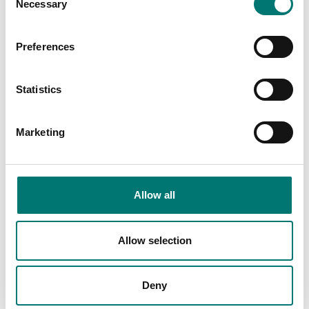
Necessary
Selection
Zwiebel. Inkl M1-2
Zwiebel. Inkl M2
certifikat.
certifikat.
Finns i flera varianter
Finns i flera varianter
Preferences
Pris från: Kontakta
Pris från: Kontakta
oss för pris
oss för pris
Statistics
Marketing
Allow all
Allow selection
Vikter
Vikter
Deny
Kontrollvikt i gjutjärn
Kontrollvikt i gjutjärn
Zwiebel. Inkl M2-3
Zwiebel. Inkl M3