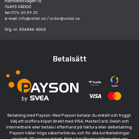
Hantverksvägen 15
76493 VÄDDÖ
tel
0176-20 89 20
e-mail:
info@vetek.se
/
order@vetek.se
Org. nr: 556446-4062
Betalsätt
Betalning med Payson. Med Payson betalar du enkelt och tryggt.
Välj att slutföra köpet direkt med VISA, MasterCard, Swish och
internetbank eller betala i efterhand på faktura eller delbetalning.
Payson håller höga säkerhetskrav, och för alla kortbetalningar
används 3D-secure teknik. Klicka här för mer information om