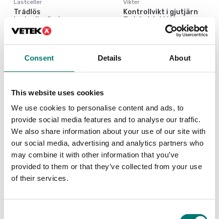
Lastceller
Vikter
Trådlös
Kontrollvikt i gjutjärn
lastcellssändare
Zwiebel. Inkl M1
certifikat.
Finns i flera varianter
Finns i flera varianter
Pris från: 9 990 kr
Pris från: Kontakta
Consent
Details
About
oss för pris
This website uses cookies
We use cookies to personalise content and ads, to
provide social media features and to analyse our traffic.
We also share information about your use of our site with
our social media, advertising and analytics partners who
may combine it with other information that you’ve
provided to them or that they’ve collected from your use
of their services.
Vikter
Vikter
Consent
Kontrollvikt i gjutjärn
Kontrollvikt i gjutjärn