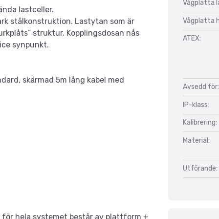
Vågplatta 
nda lastceller.
Vågplatta 
rk stålkonstruktion. Lastytan som är
durkplåts” struktur. Kopplingsdosan nås
ATEX:
vice synpunkt.
andard, skärmad 5m lång kabel med
Avsedd för:
IP-klass:
Kalibrering:
Material:
Utförande:
ör hela systemet består av plattform +