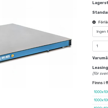
Lagerst
Standar
Förlä
Varumä
Leasing
(för sve
Finns i 
1000x10
1000x10