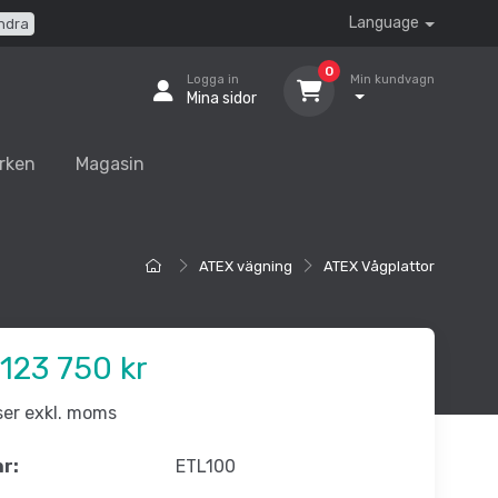
Language
ndra
0
Logga in
Min kundvagn
Mina sidor
rken
Magasin
ATEX vägning
ATEX Vågplattor
123 750 kr
iser exkl. moms
nr:
ETL100