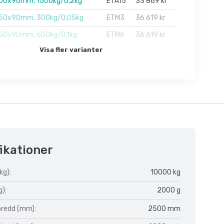
00x90mm, 1500kg/0,2kg
ETA15
33 869 kr
50x90mm, 300kg/0,05kg
ETM3
36 619 kr
50x90mm, 600kg/0,1kg
ETM6
36 619 kr
Visa fler varianter
ikationer
kg):
10000 kg
g):
2000 g
bredd (mm):
2500 mm