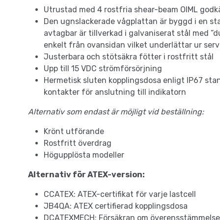
Utrustad med 4 rostfria shear-beam OIML godkä
Den ugnslackerade vågplattan är byggd i en sta
avtagbar är tillverkad i galvaniserat stål med ”
enkelt från ovansidan vilket underlättar ur ser
Justerbara och stötsäkra fötter i rostfritt stål
Upp till 15 VDC strömförsörjning
Hermetisk sluten kopplingsdosa enligt IP67 st
kontakter för anslutning till indikatorn
Alternativ som endast är möjligt vid beställning:
Krönt utförande
Rostfritt överdrag
Högupplösta modeller
Alternativ för ATEX-version:
CCATEX: ATEX-certifikat för varje lastcell
JB4QA: ATEX certifierad kopplingsdosa
DCATEXMECH: Försäkran om överensstämmelse f