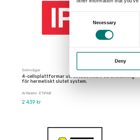
other information that you’ve
Consent
Necessary
Selection
Deny
Golvvågar
4-cellsplattformar utrustade med IP68 anslutning
för hermetiskt slutet system.
Artikelnr: ETIP68
2 439 kr