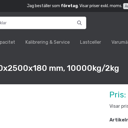
Jag beställer som
företag
. Visar priser exkl. moms.
Ä
pacitet
Kalibrering & Service
Lastceller
Varumä
000x2500x180 mm, 10000kg/2kg
Pris:
Visar pr
Artikel