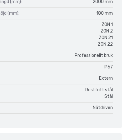
längd (mm):
2000 mm
höjd (mm):
180 mm
ZON 1
ZON 2
ZON 21
ZON 22
Professionellt bruk
IP67
Extern
Rostfritt stål
Stål
Nätdriven