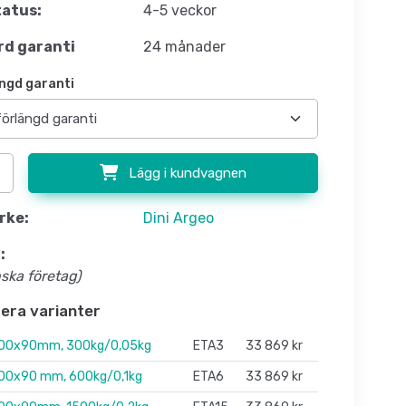
atus:
4-5 veckor
d garanti
24 månader
ngd garanti
Lägg i kundvagnen
rke:
Dini Argeo
:
nska företag)
flera varianter
00x90mm, 300kg/0,05kg
ETA3
33 869 kr
00x90 mm, 600kg/0,1kg
ETA6
33 869 kr