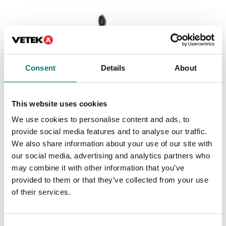
Consent
Details
About
This website uses cookies
We use cookies to personalise content and ads, to
Golvvågar
Golvvågar
provide social media features and to analyse our traffic.
Fäste för
Golvram för VFP,
väggmontering, CS och
Lackat stål
We also share information about your use of our site with
TD52P
our social media, advertising and analytics partners who
Finns i flera varianter
Artikelnr: TD52P-WMK
may combine it with other information that you’ve
Pris från: 17 260 kr
605 kr
provided to them or that they’ve collected from your use
of their services.