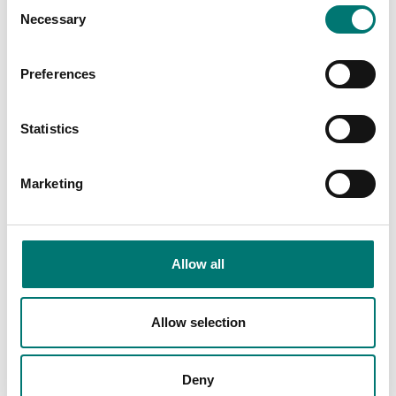
Consent
Necessary
Selection
Preferences
Statistics
Precisionsvågar
ISO 17025 kalibrering
Marketing
av våg inkl certifikat
I/O-kit, för R71 TD52
DT61XW
Finns i flera varianter
Artikelnr: R71-I/O
Pris från: 3 999 kr
1 410 kr
Allow all
Allow selection
Deny