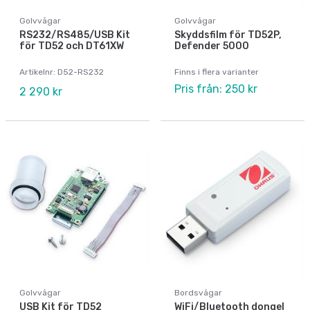
Golvvågar
Golvvågar
RS232/RS485/USB Kit
Skyddsfilm för TD52P,
för TD52 och DT61XW
Defender 5000
Artikelnr: D52-RS232
Finns i flera varianter
Pris från: 250 kr
2 290 kr
Golvvågar
Bordsvågar
USB Kit för TD52
WiFi/Bluetooth dongel