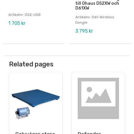
till Ohaus D52XW och
D61XW
Artikelnr: D52-USB
Artikelnr: D61-Wireless
1 705 kr
Dongle
3 795 kr
Related pages
Golvvågar stora
Defender