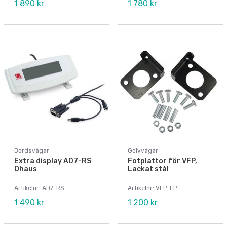
1 890 kr
1 780 kr
Bordsvågar
Golvvågar
Extra display AD7-RS
Fotplattor för VFP,
Ohaus
Lackat stål
Artikelnr: AD7-RS
Artikelnr: VFP-FP
1 490 kr
1 200 kr