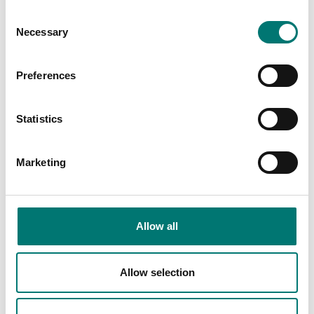
Consent
Necessary
Selection
Preferences
Statistics
Precisionsvågar
ISO 17025 kalibrering
Marketing
av våg inkl certifikat
I/O-kit, för R71 TD52
DT61XW
Finns i flera varianter
Artikelnr: R71-I/O
Pris från: 4 939 kr
Allow all
1 410 kr
Allow selection