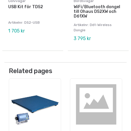
Golvvågar
Bordsvågar
USB Kit för TD52
WiFi/Bluetooth dongel
till Ohaus D52XW och
D61XW
Artikelnr: D52-USB
Artikelnr: D61-Wireless
1 705 kr
Dongle
3 795 kr
Related pages