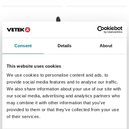
Consent
Details
About
This website uses cookies
We use cookies to personalise content and ads, to
Golvvågar
Golvvågar
provide social media features and to analyse our traffic.
Fäste för
Golvram för VFP,
väggmontering, CS och
Lackat stål
We also share information about your use of our site with
TD52P
our social media, advertising and analytics partners who
Finns i flera varianter
Artikelnr: TD52P-WMK
may combine it with other information that you’ve
Pris från: 16 270 kr
605 kr
provided to them or that they’ve collected from your use
of their services.