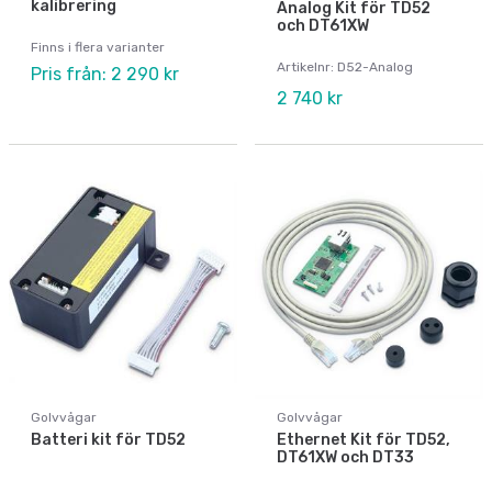
kalibrering
Analog Kit för TD52
och DT61XW
Finns i flera varianter
Artikelnr: D52-Analog
Pris från: 2 290 kr
2 740 kr
Golvvågar
Golvvågar
Batteri kit för TD52
Ethernet Kit för TD52,
DT61XW och DT33