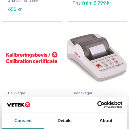
Artikelnr: VE-FPPS
Pris från: 3 999 kr
650 kr
Golvvågar
Bordsvågar
Kalibrering av våg inkl
Printer för Ohaus
protokoll
vågar
Finns i flera varianter
Artikelnr: SF-40A
Consent
Details
About
Pris från: 1 600 kr
10 250 kr