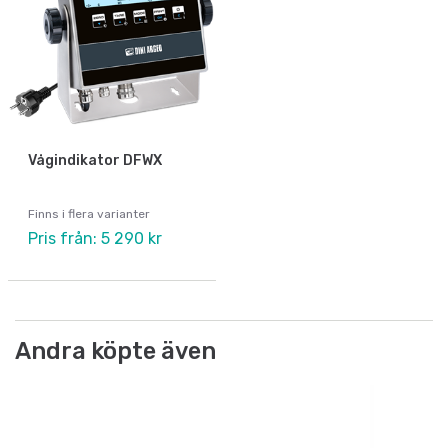
Vågindikator DFWX
Finns i flera varianter
Pris från: 5 290 kr
Andra köpte även
Bo