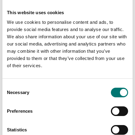
This website uses cookies
We use cookies to personalise content and ads, to
provide social media features and to analyse our traffic.
We also share information about your use of our site with
our social media, advertising and analytics partners who
may combine it with other information that you’ve
provided to them or that they’ve collected from your use
of their services.
Bordsvågar
Golvvågar
Consent
Printer kabel för Ohaus
Skyddsöverdrag 5-
R41, RC41, DT33P, C71
pack för DT33
Necessary
Selection
Artikelnr: R41-PR-CABL
Artikelnr: D33-Cover
Preferences
1 420 kr
605 kr
Statistics