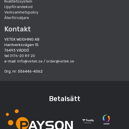
Kvalitetssystem
Uppförandekod
Verksamhetspolicy
Återförsäljare
Kontakt
VETEK WEIGHING AB
Hantverksvägen 15
76493 VÄDDÖ
tel
0176-20 89 20
e-mail:
info@vetek.se
/
order@vetek.se
Org. nr: 556446-4062
Betalsätt