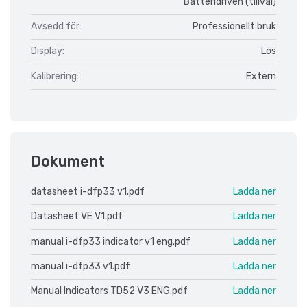
Batteridriven (tillval)
Avsedd för:
Professionellt bruk
Display:
Lös
Kalibrering:
Extern
Dokument
datasheet i-dfp33 v1.pdf
Ladda ner
Datasheet VE V1.pdf
Ladda ner
manual i-dfp33 indicator v1 eng.pdf
Ladda ner
manual i-dfp33 v1.pdf
Ladda ner
Manual Indicators TD52 V3 ENG.pdf
Ladda ner