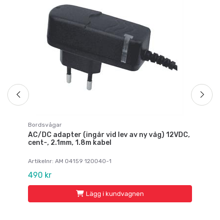
Ad
Ar
16
Bordsvågar
AC/DC adapter (ingår vid lev av ny våg) 12VDC,
cent-, 2.1mm, 1.8m kabel
Artikelnr: AM 04159 120040-1
490 kr
Lägg i kundvagnen