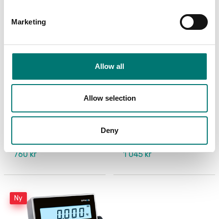
Marketing
Allow all
Allow selection
Golvvågar
Golvvågar
Uppladdningsbart
USB Kit för DT33
batteri för DT33P
Deny
Artikelnr: D33-Battery
Artikelnr: D33-USB
760 kr
1 045 kr
Ny