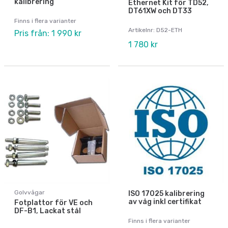
kalibrering
Ethernet Kit för TD52,
DT61XW och DT33
Finns i flera varianter
Artikelnr: D52-ETH
Pris från: 1 990 kr
1 780 kr
Golvvågar
ISO 17025 kalibrering
av våg inkl certifikat
Fotplattor för VE och
DF-B1, Lackat stål
Finns i flera varianter