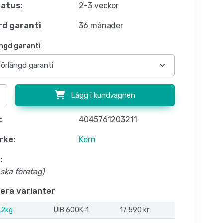
atus:
2-3 veckor
d garanti
36 månader
ngd garanti
Lägg i kundvagnen
:
4045761203211
rke:
Kern
:
nska företag)
flera varianter
,2kg
UIB 600K-1
17 590 kr