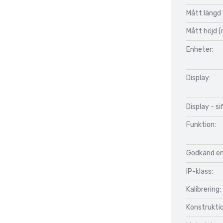
Mått längd
Mått höjd 
Enheter:
Display:
Display - si
Funktion:
Godkänd enl
IP-klass:
Kalibrering:
Konstrukti