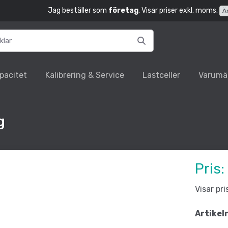
Jag beställer som
företag
. Visar priser exkl. moms.
Ä
pacitet
Kalibrering & Service
Lastceller
Varumä
g
Pris:
Visar pr
Artikel