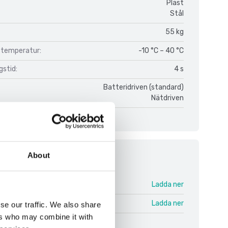
Plast
Stål
55 kg
temperatur:
-10 °C – 40 °C
gstid:
4 s
Batteridriven (standard)
Nätdriven
About
ment
UIB V1.pdf
Ladda ner
 ENG.pdf
Ladda ner
se our traffic. We also share
ers who may combine it with