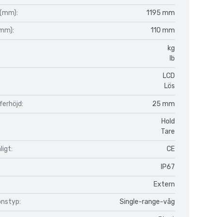
 (mm):
1195 mm
(mm):
110 mm
kg
lb
LCD
Lös
fferhöjd:
25 mm
Hold
Tare
igt:
CE
IP67
Extern
onstyp:
Single-range-våg