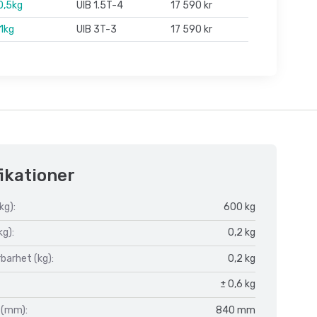
0,5kg
UIB 1.5T-4
17 590 kr
1kg
UIB 3T-3
17 590 kr
ikationer
kg):
600 kg
kg):
0,2 kg
barhet (kg):
0,2 kg
± 0,6 kg
 (mm):
840 mm