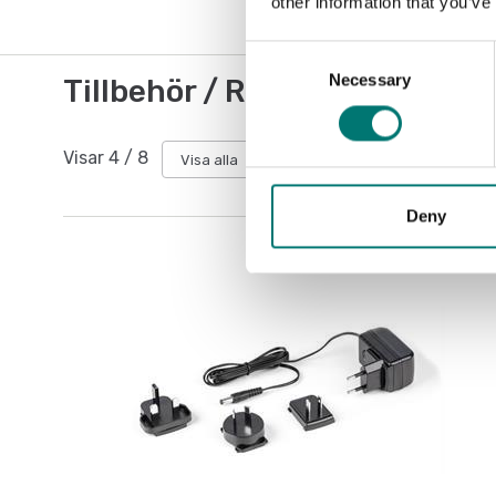
other information that you’ve
Consent
Necessary
Selection
Tillbehör / Reservdelar
Visar
4
/
8
Visa alla
Deny