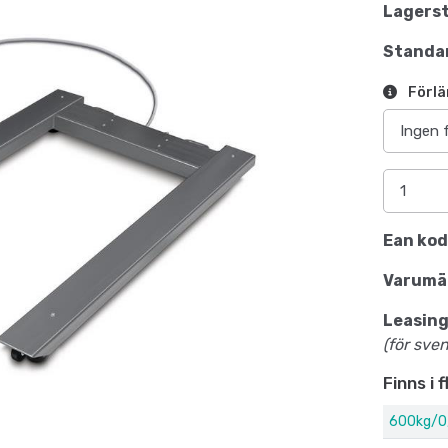
Lagerst
Standar
Förlä
Ean kod
Varumä
Leasing
(för sve
Finns i 
600kg/0