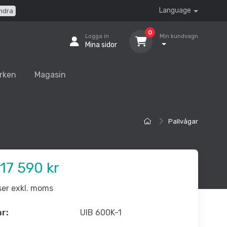
Language
ndra
0
Logga in
Min kundvagn
Mina sidor
rken
Magasin
Pallvågar
17 590 kr
iser exkl. moms
nr:
UIB 600K-1