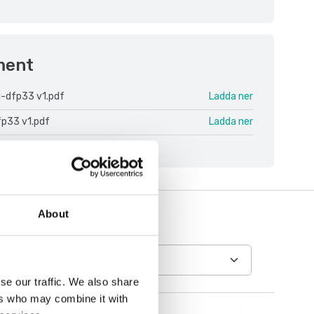
ment
i-dfp33 v1.pdf
Ladda ner
fp33 v1.pdf
Ladda ner
About
se our traffic. We also share
ers who may combine it with