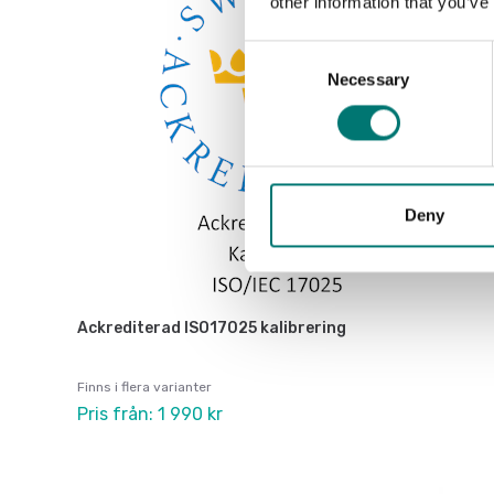
other information that you’ve
Consent
Necessary
Selection
Deny
Ackrediterad ISO17025 kalibrering
Finns i flera varianter
Pris från: 1 990 kr