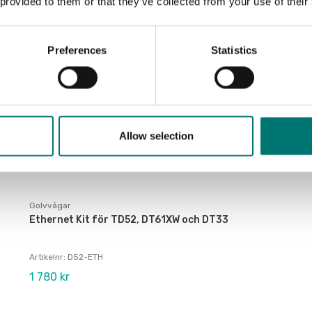
 provided to them or that they’ve collected from your use of their
Preferences
Statistics
Allow selection
Golvvågar
Ethernet Kit för TD52, DT61XW och DT33
Artikelnr: D52-ETH
1 780 kr