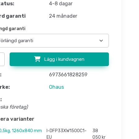
atus:
4-8 dagar
d garanti
24 månader
ngd garanti
Lägg i kundvagnen
:
6973661828259
rke:
Ohaus
:
nska företag)
flera varianter
0,5kg, 1260x840 mm
I-DFP33XW1500C1-
38
EU
050 kr