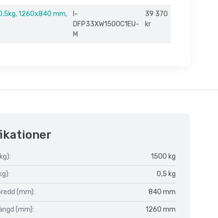
0,5kg, 1260x840 mm,
I-
39 370
DFP33XW1500C1EU-
kr
M
ikationer
kg):
1500 kg
kg):
0,5 kg
bredd (mm):
840 mm
längd (mm):
1260 mm