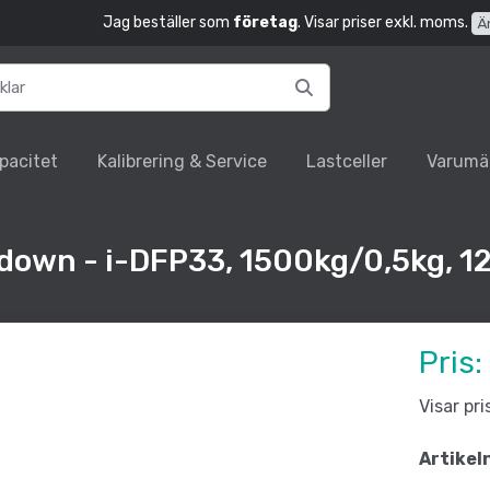
Jag beställer som
företag
. Visar priser exkl. moms.
Ä
pacitet
Kalibrering & Service
Lastceller
Varumä
down - i-DFP33, 1500kg/0,5kg, 
Pris:
Visar pr
Artikel