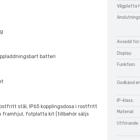
Vågplatta 
Anslutnings
ng
Avsedd för:
Display:
uppladdningsbart batteri
Funktion:
et
Godkänd enl
IP-klass:
ostfritt stål, IP65 kopplingsdosa i rostfritt
Material:
framhjul, fotplatta kit (tillbehör säljs
Utförande: