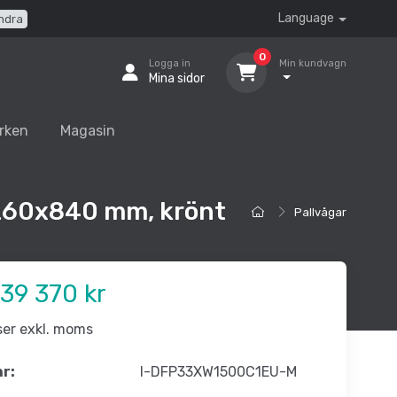
Language
ndra
0
Logga in
Min kundvagn
Mina sidor
rken
Magasin
1260x840 mm, krönt
Pallvågar
39 370 kr
iser exkl. moms
nr:
I-DFP33XW1500C1EU-M