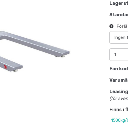
Lagerst
Standar
Förlä
Ean kod
Varumä
Leasing
(för sve
Finns i 
1500kg/