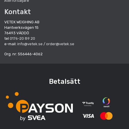
Återförsäljare
Kontakt
VETEK WEIGHING AB
Hantverksvägen 15
76493 VÄDDÖ
tel
0176-20 89 20
e-mail:
info@vetek.se
/
order@vetek.se
Org. nr: 556446-4062
Betalsätt