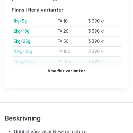
Finns i flera varianter
1kg/5g
FA 10
3 390 kr
2kg/10g
FA 20
3 390 kr
5kg/25g
FA 50
3 390 kr
10kg/50g
FA 100
3 390 kr
20kg/0,1kg
FA 200
3 390 kr
Visa fler varianter
Beskrivning
Dubbel våg: visar Newton och kg