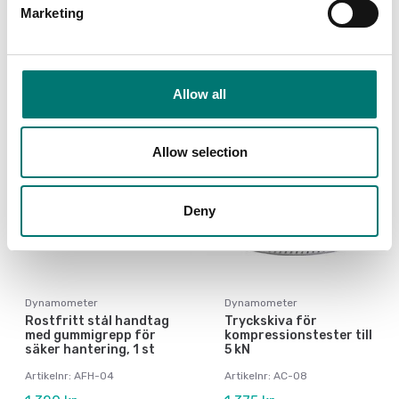
Artikelnr: AC-15
Marketing
Finns i flera varianter
860 kr
Pris från: 42 670 kr
Allow all
Allow selection
Deny
Dynamometer
Dynamometer
Rostfritt stål handtag
Tryckskiva för
med gummigrepp för
kompressionstester till
säker hantering, 1 st
5 kN
Artikelnr: AFH-04
Artikelnr: AC-08