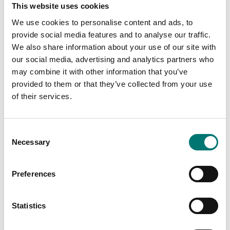
laboratorieapplikation
bordsversion med
This website uses cookies
er. 500N
stegmotor
We use cookies to personalise content and ads, to
Artikelnr: TVO 500N300
Finns i flera varianter
provide social media features and to analyse our traffic.
Pris från: 57 400 kr
38 380 kr
We also share information about your use of our site with
our social media, advertising and analytics partners who
may combine it with other information that you’ve
provided to them or that they’ve collected from your use
of their services.
Consent
Necessary
Selection
Preferences
Dynamometer
Dynamometer
Premiummotoriserad
Ring verktyg för drag
Statistics
provbänk för
och brottstest 5kN, 1 st
professionella
kraftmätningar