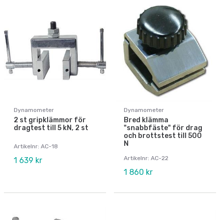
Dynamometer
Dynamometer
2 st gripklämmor för
Bred klämma
dragtest till 5 kN, 2 st
"snabbfäste" för drag
och brottstest till 500
N
Artikelnr: AC-18
Artikelnr: AC-22
1 639 kr
1 860 kr