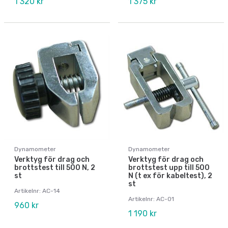
1 320 kr
1 375 kr
Dynamometer
Dynamometer
Verktyg för drag och
Verktyg för drag och
brottstest till 500 N, 2
brottstest upp till 500
st
N (t ex för kabeltest), 2
st
Artikelnr: AC-14
Artikelnr: AC-01
960 kr
1 190 kr