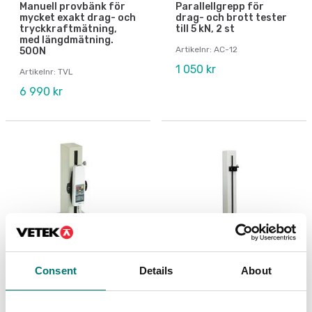
Manuell provbänk för
Parallellgrepp för
mycket exakt drag- och
drag- och brott tester
tryckkraftmätning,
till 5 kN, 2 st
med längdmätning.
Artikelnr: AC-12
500N
1 050 kr
Artikelnr: TVL
6 990 kr
Consent
Details
About
Dynamometer
Dynamometer
Premium provbänk för
Premium provbänk i