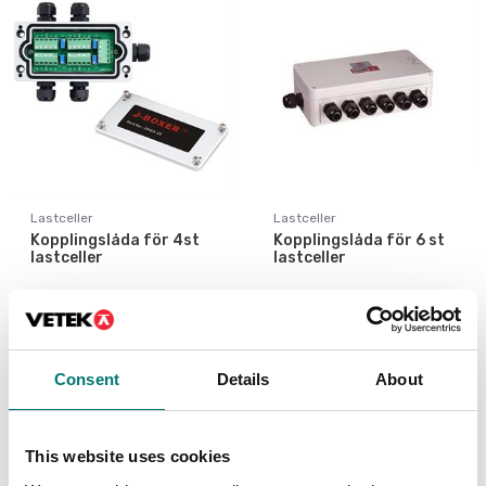
Lastceller
Lastceller
Kopplingslåda för 4st
Kopplingslåda för 6 st
lastceller
lastceller
Artikelnr: YZ-J4-2
Artikelnr: PT100SB-6
840 kr
2 690 kr
Consent
Details
About
This website uses cookies