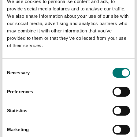
We use cookies to personalise content and ads, to
provide social media features and to analyse our traffic.
We also share information about your use of our site with
our social media, advertising and analytics partners who
may combine it with other information that you’ve
provided to them or that they’ve collected from your use
Lastceller
Lastceller
of their services.
Kopplingslåda för 8 st
Kopplingslåda för att
lastceller
förlänga en kabel IP67
Consent
Artikelnr: PT100SB-8
Artikelnr: CSK
Necessary
Selection
2 950 kr
430 kr
Preferences
Statistics
Marketing