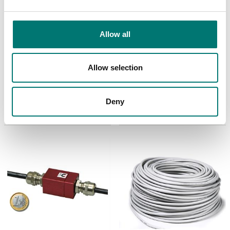
Allow all
Lastceller
Lastceller
Kopplingslåda rostfri
Lastcells simulator
IP65
2mV/V, 6 stegs,
Allow selection
0,0025%
Finns i flera varianter
Artikelnr: EPC2M
Pris från: 1 070 kr
Deny
20 190 kr