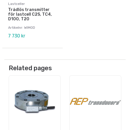
Lastceller
Trådlös transmitter
för lastcell C2S, TC4,
D100, T20
Artikelnr: WIMOD
7 730 kr
Related pages