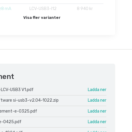
 ±8 mA
LCV-USB3-I12
8 940 kr
Visa fler varianter
ment
-LCV-USB3 V1.pdf
Ladda ner
oftware si-usb3-v2.04-1022.zip
Ladda ner
cement-e-0325.pdf
Ladda ner
e-0425.pdf
Ladda ner