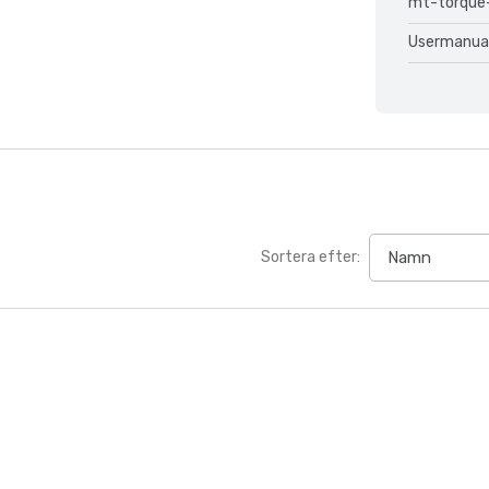
mt-torque
Usermanua
Sortera efter: