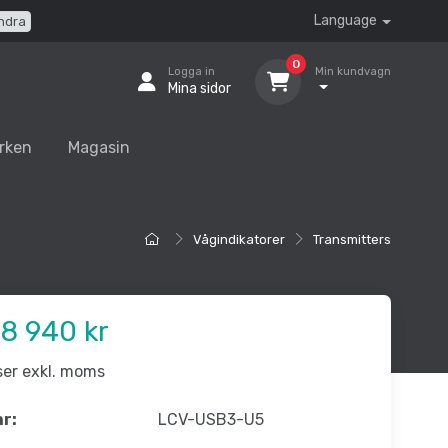
Language
ndra
0
Logga in
Min kundvagn
Mina sidor
rken
Magasin
Vågindikatorer
Transmitters
8 940 kr
iser exkl. moms
nr:
LCV-USB3-U5