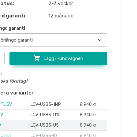
atus:
2-3 veckor
d garanti
12 månader
ngd garanti
Lägg i kundvagnen
:
nska företag)
flera varianter
TTL 5V
LCV-USB3- IMP
8 940 kr
0V
LCV-USB3-U10
8 940 kr
V
LCV-USB3-U5
8 940 kr
20 mA
LCV-USB3-I0
8 940 kr