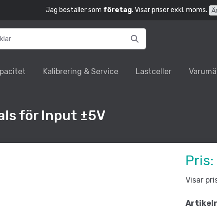
Jag beställer som
företag
. Visar priser exkl. moms.
Ä
pacitet
Kalibrering & Service
Lastceller
Varumä
ls för Input ±5V
Pris:
Visar pr
Artikel