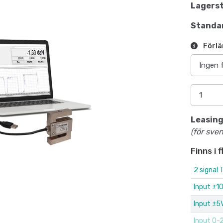
Lagerst
Standar
Förlä
Leasing
(för sve
Finns i 
2 signal 
Input ±1
Input ±5
Input 0-