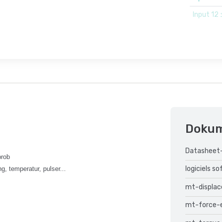
Input 12
Doku
Datasheet
prob
logiciels s
g, temperatur, pulser...
mt-displa
mt-force-