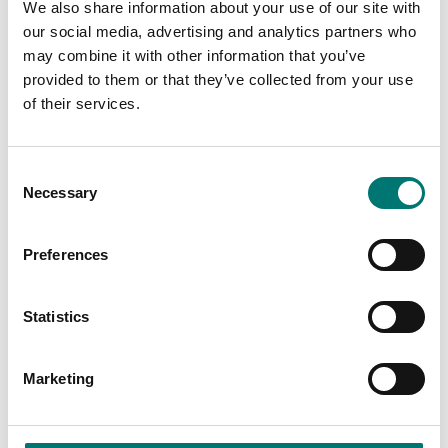
We also share information about your use of our site with
our social media, advertising and analytics partners who
may combine it with other information that you’ve
provided to them or that they’ve collected from your use
Är tillbehör till
of their services.
Visar
2
/
12
Visa alla
Consent
Necessary
Selection
Preferences
Statistics
Marketing
Lastceller
Ranger