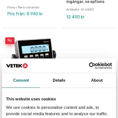
ingångar, se options
Finns i flera varianter
Artikelnr: SI-USB3
Pris från: 8 940 kr
12 490 kr
Ny
Consent
Details
About
Vågindikator DFWX
This website uses cookies
We use cookies to personalise content and ads, to
Finns i flera varianter
provide social media features and to analyse our traffic.
Pris från: 5 290 kr