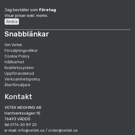
Jag beställer som
företag
.
Visar priser exkl. moms.
Ändra
Snabblänkar
Om Vetek
Försäljningsvillkor
Cookie Policy
Hållbarhet
Kvalitetssystem
Uppförandekod
Verksamhetspolicy
Återförsäljare
Kontakt
VETEK WEIGHING AB
Hantverksvägen 15
76493 VÄDDÖ
tel
0176-20 89 20
e-mail:
info@vetek.se
/
order@vetek.se