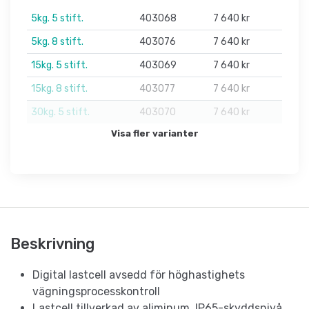
5kg. 5 stift.
403068
7 640 kr
5kg. 8 stift.
403076
7 640 kr
15kg. 5 stift.
403069
7 640 kr
15kg. 8 stift.
403077
7 640 kr
30kg. 5 stift.
403070
7 640 kr
Visa fler varianter
Beskrivning
Digital lastcell avsedd för höghastighets
vägningsprocesskontroll
Lastcell tillverkad av aliminum, IP65-skyddsnivå