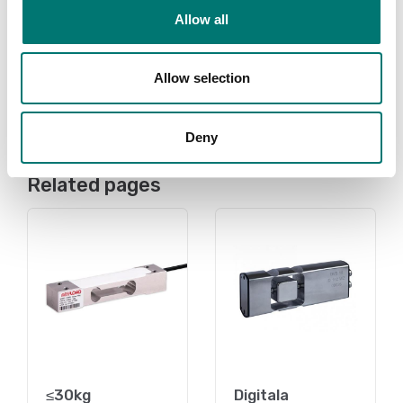
Lastcells kabel
Allow all
Finns i flera varianter
Finns i flera varianter
Pris från: 2 990 kr
Allow selection
Pris från: 38 kr
Deny
Related pages
≤30kg
Digitala