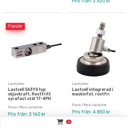
Pris från: 2 520 kr
Populär
Lastceller
Lastceller
Lastcell 563YS typ
Lastcell integrerad i
skjuvkraft. Rostfritt
maskinfot, rostfri
syrafast stål 17-4PH
Finns i flera varianter
Finns i flera varianter
Pris från: 4 850 kr
Pris från: 3 160 kr
0