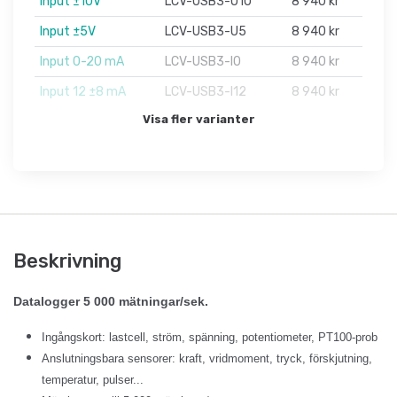
Input ±10V
LCV-USB3-U10
8 940 kr
Input ±5V
LCV-USB3-U5
8 940 kr
Input 0-20 mA
LCV-USB3-I0
8 940 kr
Input 12 ±8 mA
LCV-USB3-I12
8 940 kr
Visa fler varianter
Beskrivning
Datalogger 5 000 mätningar/sek.
Ingångskort: lastcell, ström, spänning, potentiometer, PT100-prob
Anslutningsbara sensorer: kraft, vridmoment, tryck, förskjutning,
temperatur, pulser...