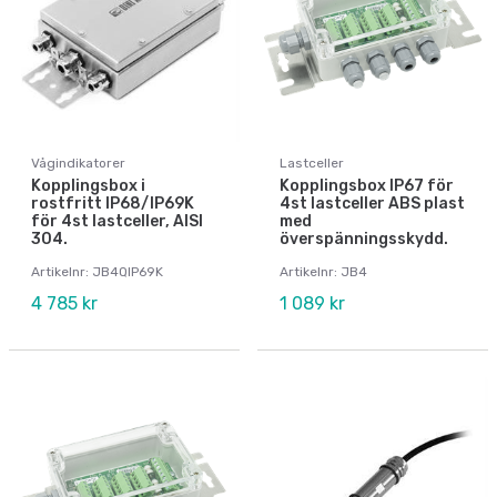
Vågindikatorer
Lastceller
Kopplingsbox i
Kopplingsbox IP67 för
rostfritt IP68/IP69K
4st lastceller ABS plast
för 4st lastceller, AISI
med
304.
överspänningsskydd.
Artikelnr: JB4QIP69K
Artikelnr: JB4
4 785 kr
1 089 kr