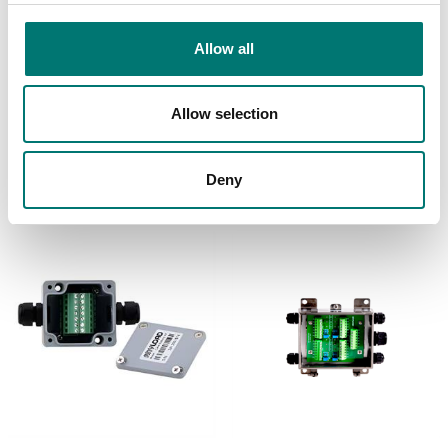
Allow all
Lastceller
Lastceller
Kopplingslåda för 6 st
Kopplingslåda för 8 st
lastceller
lastceller
Allow selection
Artikelnr: PT100SB-6
Artikelnr: PT100SB-8
2 690 kr
2 950 kr
Deny