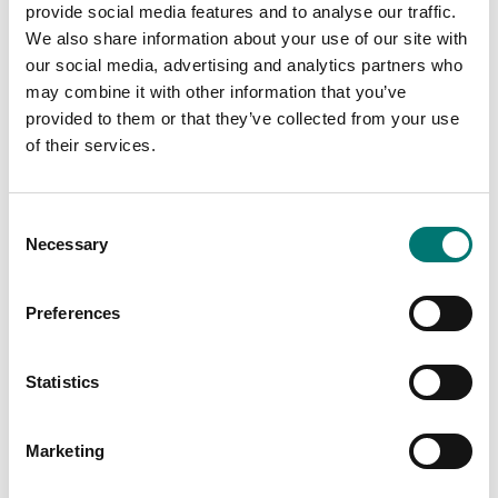
provide social media features and to analyse our traffic.
We also share information about your use of our site with
our social media, advertising and analytics partners who
may combine it with other information that you’ve
provided to them or that they’ve collected from your use
Lastceller
Lastceller
of their services.
Kopplingslåda för 4 st
Kopplingslåda för 4st
lastceller
lastceller
Artikelnr: PT100SBE-4
Artikelnr: YZ-J4-2
Consent
2 190 kr
840 kr
Necessary
Selection
Preferences
Statistics
Marketing