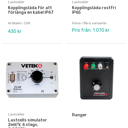
Lastceller
Lastceller
Kopplingslåda för att
Kopplingslåda rostfri
förlänga en kabel IP67
IP65
Artikelnr: CSK
Finns i flera varianter
Pris från: 1 070 kr
430 kr
Lastceller
Ranger
Lastcells simulator
2mV/V, 6 stegs,