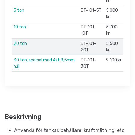
kr
5 ton
DT-101-5T
5 000
kr
10 ton
DT-101-
5 700
10T
kr
20 ton
DT-101-
5 500
20T
kr
30 ton, special med 4st 8,5mm
DT-101-
9 100 kr
hål
30T
Beskrivning
Används för tankar, behållare, kraftmätning, etc.