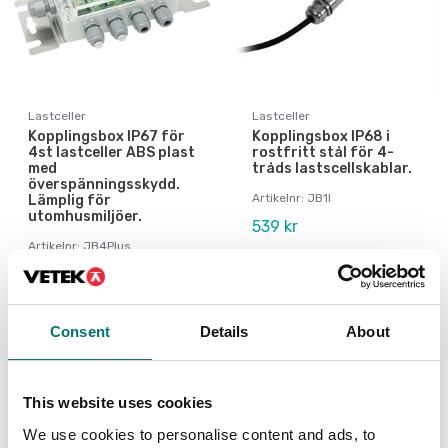
Lastceller
Lastceller
Kopplingsbox IP67 för
Kopplingsbox IP68 i
4st lastceller ABS plast
rostfritt stål för 4-
med
tråds lastscellskablar.
överspänningsskydd.
Artikelnr: JB1I
Lämplig för
utomhusmiljöer.
539 kr
Artikelnr: JB4Plus
1 815 kr
Consent
Details
About
This website uses cookies
We use cookies to personalise content and ads, to