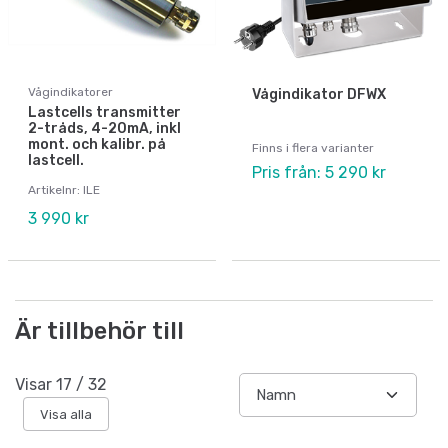
Vågindikatorer
Vågindikator DFWX
Lastcells transmitter
2-tråds, 4-20mA, inkl
mont. och kalibr. på
Finns i flera varianter
lastcell.
Pris från: 5 290 kr
Artikelnr: ILE
3 990 kr
Är tillbehör till
Visar
17
/
32
Visa alla