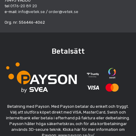
76493 VÄDDÖ
tel
0176-20 89 20
e-mail:
info@vetek.se
/
order@vetek.se
Org. nr: 556446-4062
Betalsätt
Betalning med Payson. Med Payson betalar du enkelt och tryggt.
Välj att slutföra köpet direkt med VISA, MasterCard, Swish och
internetbank eller betala i efterhand på faktura eller delbetalning.
Payson håller höga säkerhetskrav, och för alla kortbetalningar
används 3D-secure teknik. Klicka här för mer information om
Payson:
www.payson.se/sv/