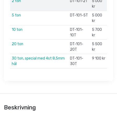
2 ton
DT-101-2T
5 000
kr
5 ton
DT-101-5T
5 000
kr
10 ton
DT-101-
5 700
10T
kr
20 ton
DT-101-
5 500
20T
kr
30 ton, special med 4st 8,5mm
DT-101-
9 100 kr
hål
30T
Beskrivning