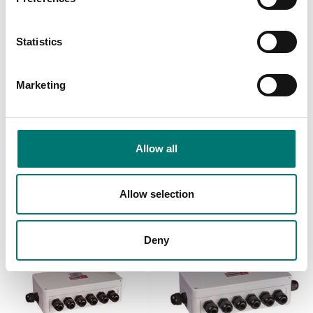
Statistics
Marketing
Lastceller
Lastceller
Kopplingslåda för 4 st
Kopplingslåda för 4st
lastceller
lastceller
Allow all
Artikelnr: PT100SBE-4
Artikelnr: YZ-J4-2
2 190 kr
840 kr
Allow selection
Deny