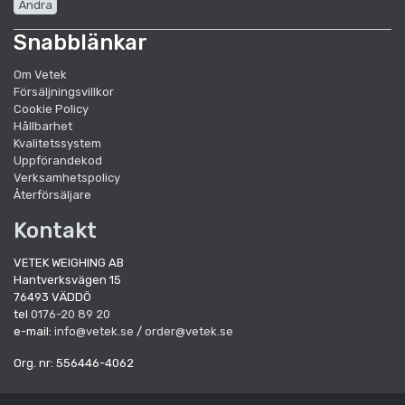
Ändra
Snabblänkar
Om Vetek
Försäljningsvillkor
Cookie Policy
Hållbarhet
Kvalitetssystem
Uppförandekod
Verksamhetspolicy
Återförsäljare
Kontakt
VETEK WEIGHING AB
Hantverksvägen 15
76493 VÄDDÖ
tel
0176-20 89 20
e-mail:
info@vetek.se
/
order@vetek.se
Org. nr: 556446-4062