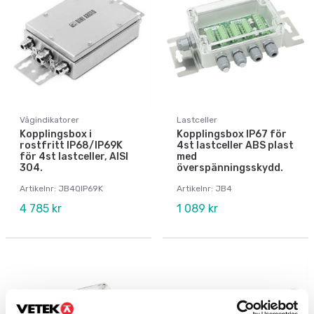
Vågindikatorer
Lastceller
Kopplingsbox i
Kopplingsbox IP67 för
rostfritt IP68/IP69K
4st lastceller ABS plast
för 4st lastceller, AISI
med
304.
överspänningsskydd.
Artikelnr: JB4QIP69K
Artikelnr: JB4
4 785 kr
1 089 kr