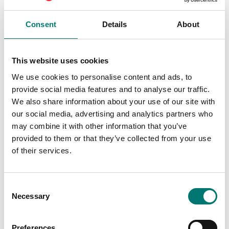
Consent
Details
About
This website uses cookies
Lastceller
Lastceller
We use cookies to personalise content and ads, to
Kopplingsbox IP67 för
Kopplingsbox IP68 i
provide social media features and to analyse our traffic.
4st lastceller ABS plast
rostfritt stål för 4-
med
tråds lastscellskablar.
We also share information about your use of our site with
överspänningsskydd.
our social media, advertising and analytics partners who
Artikelnr: JB1I
Lämplig för
utomhusmiljöer.
may combine it with other information that you’ve
539 kr
provided to them or that they’ve collected from your use
Artikelnr: JB4Plus
of their services.
1 815 kr
Consent
Necessary
Selection
Preferences