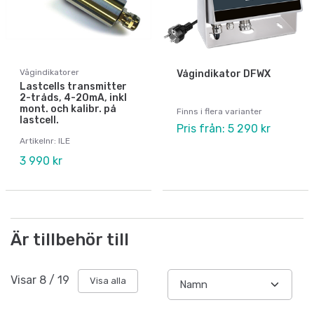
Vågindikatorer
Vågindikator DFWX
Lastcells transmitter
2-tråds, 4-20mA, inkl
mont. och kalibr. på
Finns i flera varianter
lastcell.
Pris från: 5 290 kr
Artikelnr: ILE
3 990 kr
Är tillbehör till
Visar
8
/
19
Visa alla