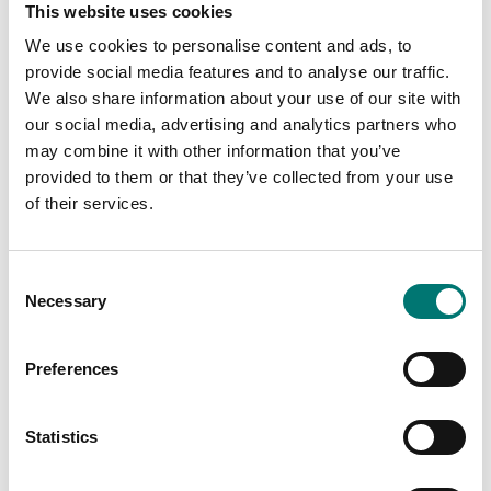
This website uses cookies
We use cookies to personalise content and ads, to
provide social media features and to analyse our traffic.
We also share information about your use of our site with
our social media, advertising and analytics partners who
may combine it with other information that you’ve
provided to them or that they’ve collected from your use
of their services.
Vågindikatorer
Lastceller
Kopplingsbox i
Kopplingsbox IP67 för
rostfritt IP68/IP69K
4st lastceller ABS plast
för 4st lastceller, AISI
med
Consent
304.
överspänningsskydd.
Necessary
Selection
Artikelnr: JB4QIP69K
Artikelnr: JB4
4 785 kr
1 089 kr
Preferences
Statistics