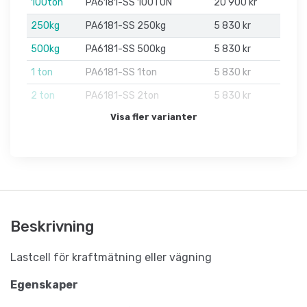
100ton
PA6181-SS 100TON
20 900 kr
250kg
PA6181-SS 250kg
5 830 kr
500kg
PA6181-SS 500kg
5 830 kr
1 ton
PA6181-SS 1ton
5 830 kr
2 ton
PA6181-SS 2ton
5 830 kr
Visa fler varianter
Beskrivning
Lastcell för kraftmätning eller vägning
Egenskaper