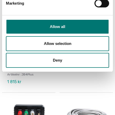
Marketing
Allow all
Lastceller
Lastceller
Allow selection
Kopplingsbox IP67 för
Kopplingsbox IP68 i
4st lastceller ABS plast
rostfritt stål för 4-
med
tråds lastscellskablar.
överspänningsskydd.
Deny
Artikelnr: JB1I
Lämplig för
utomhusmiljöer.
539 kr
Artikelnr: JB4Plus
1 815 kr