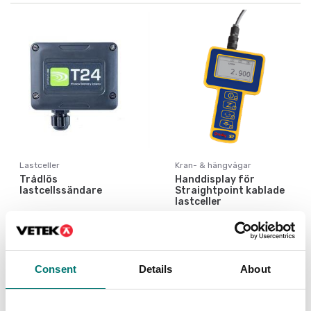
Lastceller
Kran- & hängvågar
Trådlös
Handdisplay för
lastcellssändare
Straightpoint kablade
lastceller
Finns i flera varianter
Artikelnr: HHP
Pris från: 9 990 kr
12 790 kr
Consent
Details
About