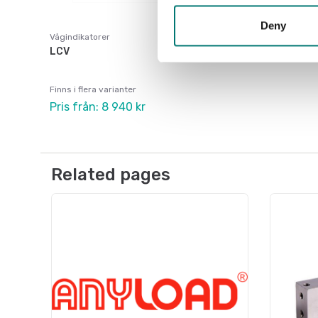
Deny
Vågindikatorer
LCV
Finns i flera varianter
Pris från: 8 940 kr
Related pages