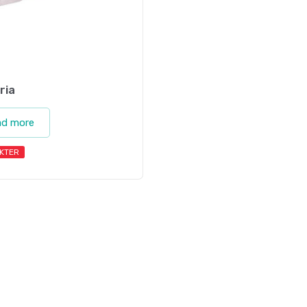
ria
ad more
KTER