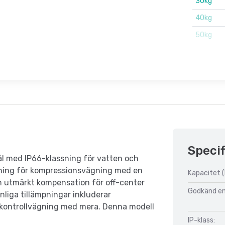
30kg
40kg
50kg
Specif
stål med IP66-klassning för vatten och
sning för kompressionsvägning med en
Kapacitet (
h utmärkt kompensation för off-center
Godkänd enl
nliga tillämpningar inkluderar
, kontrollvägning med mera. Denna modell
IP-klass: