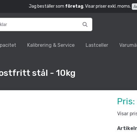
Jag beställer som
företag
. Visar priser exkl. moms.
Ä
pacitet
Kalibrering & Service
Lastceller
Varumä
ostfritt stål - 10kg
Pris:
Visar pr
Artikel