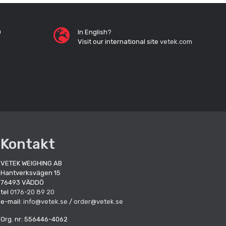
0
In English?
Visit our international site
vetek.com
Kontakt
VETEK WEIGHING AB
Hantverksvägen 15
76493 VÄDDÖ
tel
0176-20 89 20
e-mail:
info@vetek.se
/
order@vetek.se
Org. nr: 556446-4062