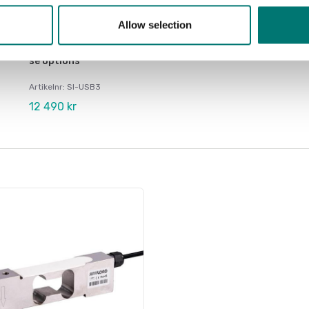
Allow selection
Vågindikatorer
Datainsamlingssystem 4 kanals för olika ingångar,
se options
Artikelnr: SI-USB3
12 490 kr