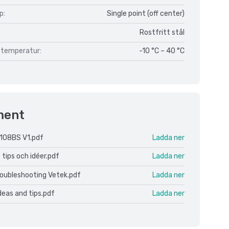
p:
Single point (off center)
Rostfritt stål
temperatur:
-10 °C – 40 °C
ment
108BS V1.pdf
Ladda ner
 tips och idéer.pdf
Ladda ner
roubleshooting Vetek.pdf
Ladda ner
ideas and tips.pdf
Ladda ner