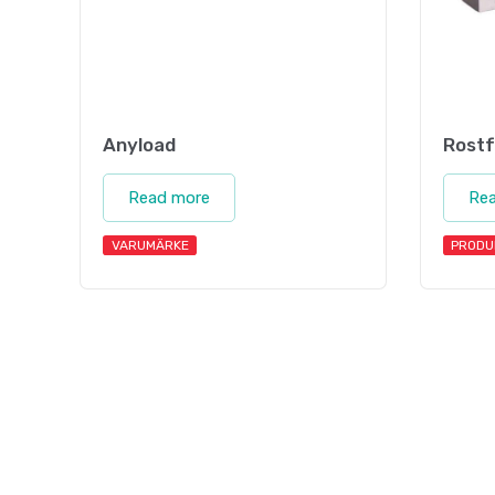
Anyload
Rostf
Read more
Re
VARUMÄRKE
PRODU