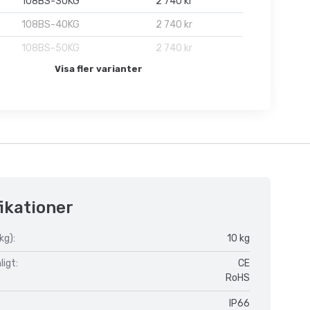
108BS-30KG
2 740 kr
108BS-40KG
2 740 kr
108BS-50KG
2 740 kr
Visa fler varianter
ikationer
kg):
10 kg
igt:
CE
RoHS
IP66