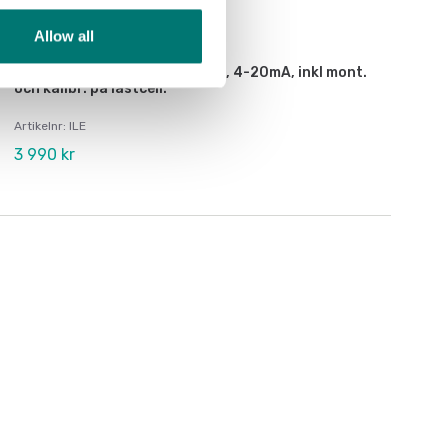
Allow all
Vågindikatorer
Lastcells transmitter 2-tråds, 4-20mA, inkl mont.
och kalibr. på lastcell.
Artikelnr: ILE
3 990 kr