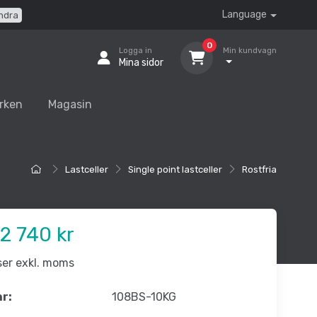
Language
ndra
0
Logga in
Min kundvagn
Mina sidor
rken
Magasin
Lastceller
Single point lastceller
Rostfria
2 740 kr
iser exkl. moms
nr:
108BS-10KG