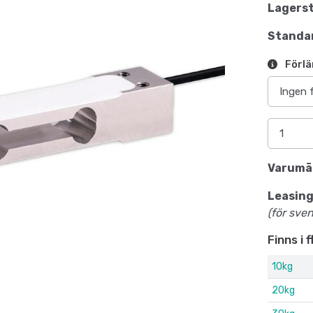
Lagerst
Standar
Förlä
Varumä
Leasing
(för sve
Finns i 
10kg
20kg