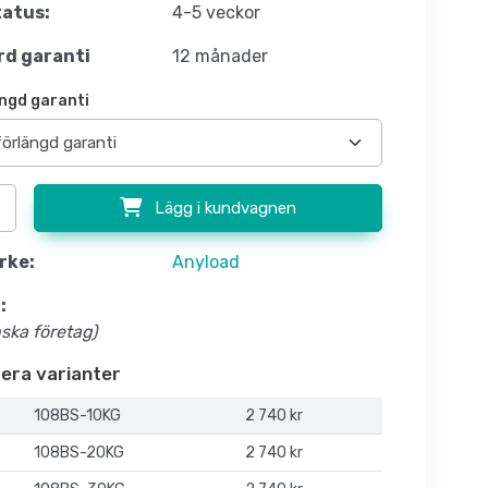
atus:
4-5 veckor
d garanti
12 månader
ngd garanti
Lägg i kundvagnen
rke:
Anyload
:
nska företag)
flera varianter
108BS-10KG
2 740 kr
108BS-20KG
2 740 kr