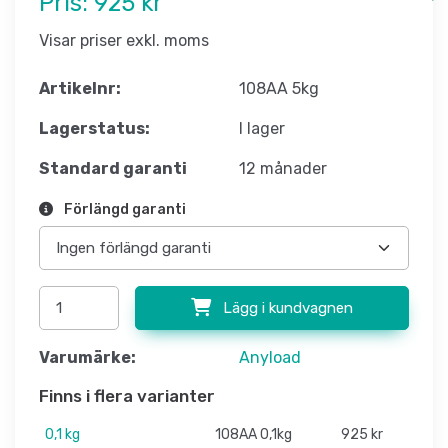
Pris:
925 kr
Visar priser exkl. moms
Artikelnr:
108AA 5kg
Lagerstatus:
I lager
Standard garanti
12 månader
Förlängd garanti
Lägg i kundvagnen
Varumärke:
Anyload
Finns i flera varianter
0,1 kg
108AA 0,1kg
925 kr