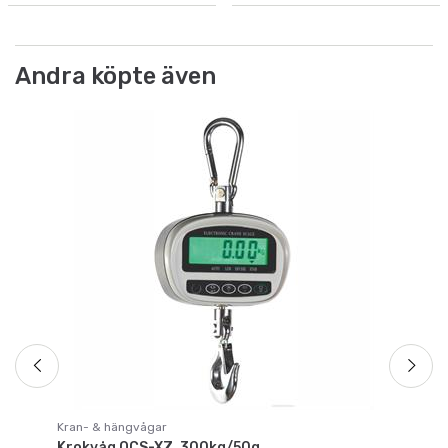
Andra köpte även
La
La
Ar
Fr
Kran- & hängvågar
Krokvåg OCS-XZ, 300kg/50g