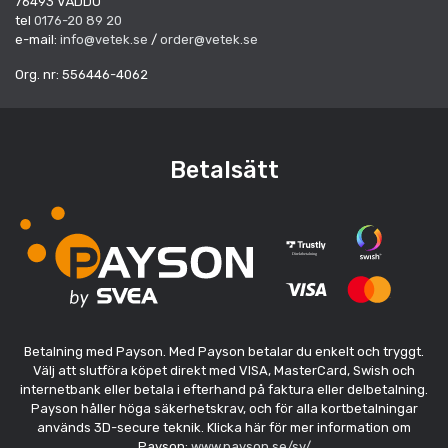
76493 VÄDDÖ
tel
0176-20 89 20
e-mail:
info@vetek.se
/
order@vetek.se
Org. nr: 556446-4062
Betalsätt
Betalning med Payson. Med Payson betalar du enkelt och tryggt.
Välj att slutföra köpet direkt med VISA, MasterCard, Swish och
internetbank eller betala i efterhand på faktura eller delbetalning.
Payson håller höga säkerhetskrav, och för alla kortbetalningar
används 3D-secure teknik. Klicka här för mer information om
Payson:
www.payson.se/sv/