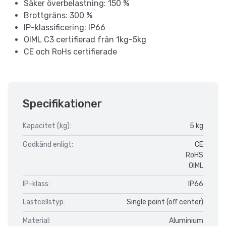
Säker överbelastning: 150 %
Brottgräns: 300 %
IP-klassificering: IP66
OIML C3 certifierad från 1kg-5kg
CE och RoHs certifierade
Specifikationer
Kapacitet (kg):
5 kg
Godkänd enligt:
CE
RoHS
OIML
IP-klass:
IP66
Lastcellstyp:
Single point (off center)
Material:
Aluminium