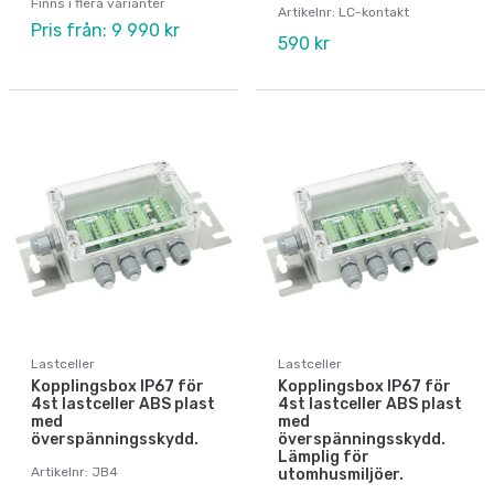
Finns i flera varianter
Artikelnr: LC-kontakt
Pris från: 9 990 kr
590 kr
Lastceller
Lastceller
Kopplingsbox IP67 för
Kopplingsbox IP67 för
4st lastceller ABS plast
4st lastceller ABS plast
med
med
överspänningsskydd.
överspänningsskydd.
Lämplig för
Artikelnr: JB4
utomhusmiljöer.