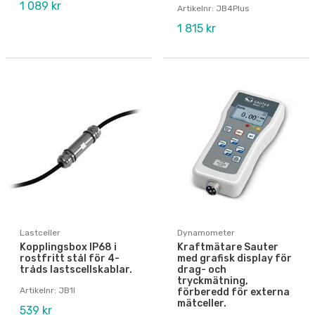
1 089 kr
Artikelnr: JB4Plus
1 815 kr
Lastceller
Dynamometer
Kopplingsbox IP68 i
Kraftmätare Sauter
rostfritt stål för 4-
med grafisk display för
tråds lastscellskablar.
drag- och
tryckmätning,
Artikelnr: JB1I
förberedd för externa
mätceller.
539 kr