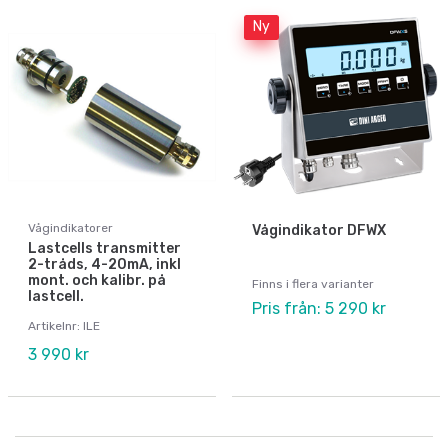
Ny
Vågindikatorer
Vågindikator DFWX
Lastcells transmitter
2-tråds, 4-20mA, inkl
mont. och kalibr. på
Finns i flera varianter
lastcell.
Pris från: 5 290 kr
Artikelnr: ILE
3 990 kr