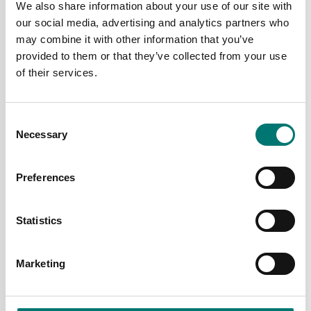
Pris från: 1 420 kr
We also share information about your use of our site with
Pris från: 1 045 kr
our social media, advertising and analytics partners who
may combine it with other information that you’ve
provided to them or that they’ve collected from your use
of their services.
Consent
Necessary
Selection
Preferences
ATEX vägning
ATEX vägning
Statistics
Single point lastcell
Single point lastcell
SPG. Aluminium. OIML
SPG. Aluminium. OIML
C3, ATEX.
C6, ATEX.
Marketing
Finns i flera varianter
Finns i flera varianter
Pris från: 1 339 kr
Pris från: 2 365 kr