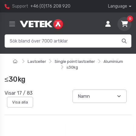
Support
+46 (0)176 208 920
Language
0
Lastceller
Single point lastceller
Aluminium
≤30kg
≤30kg
Visar
17
/
83
Visa alla