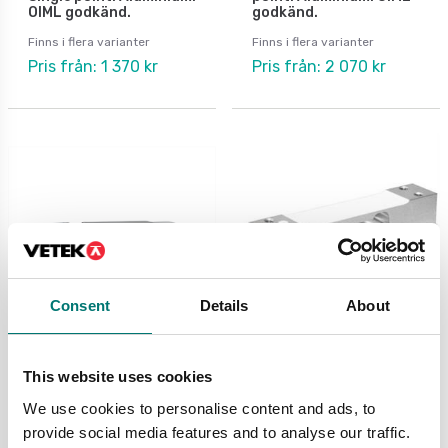
OIML godkänd.
godkänd.
Finns i flera varianter
Finns i flera varianter
Pris från: 1 370 kr
Pris från: 2 070 kr
Consent
Details
About
Lastceller
ATEX vägning
This website uses cookies
Lastcell 651TA. Single
Single point lastcell
point. Aluminium.
SPO. Aluminium. OIML
We use cookies to personalise content and ads, to
C3, ATEX.
provide social media features and to analyse our traffic.
Finns i flera varianter
Finns i flera varianter