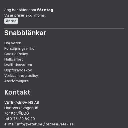
Jag beställer som
företag
.
Visar priser exkl. moms.
Ändra
Snabblänkar
Om Vetek
Försäljningsvillkor
Cookie Policy
Hållbarhet
Kvalitetssystem
Uppförandekod
Verksamhetspolicy
Återförsäljare
Kontakt
VETEK WEIGHING AB
Hantverksvägen 15
76493 VÄDDÖ
tel
0176-20 89 20
e-mail:
info@vetek.se
/
order@vetek.se