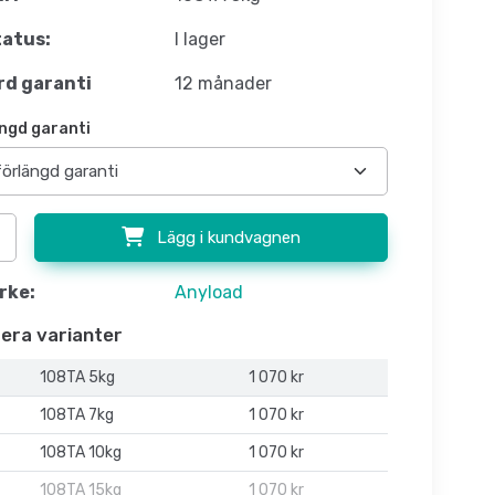
atus:
I lager
d garanti
12 månader
ngd garanti
Lägg i kundvagnen
rke:
Anyload
flera varianter
108TA 5kg
1 070 kr
108TA 7kg
1 070 kr
108TA 10kg
1 070 kr
108TA 15kg
1 070 kr