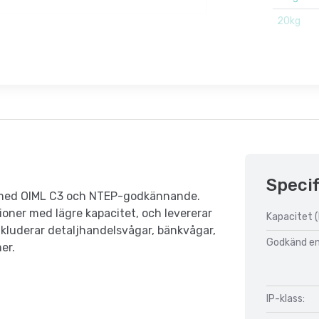
20kg
Specif
nt med OIML C3 och NTEP-godkännande.
ioner med lägre kapacitet, och levererar
Kapacitet (
inkluderar detaljhandelsvågar, bänkvågar,
Godkänd enl
mer.
IP-klass: