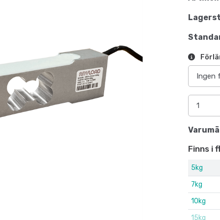
Lagerst
Standar
Förlä
Varumä
Finns i 
5kg
7kg
10kg
15kg