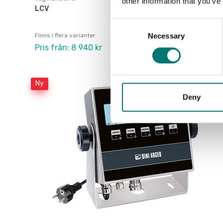
other information that you’ve
LCV
Consent
Necessary
Finns i flera varianter
Selection
Pris från: 8 940 kr
Ny
Deny