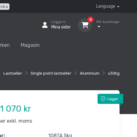
Language
ndra
0
Logga in
Min kundvagn
Mina sidor
rken
Magasin
Lastceller
Single point lastceller
Aluminium
≤30kg
I lager
1 070 kr
iser exkl. moms
nr:
108TA 5kg