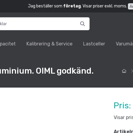
Jag beställer som
företag
. Visar priser exkl. moms.
Ä
pacitet
Kalibrering & Service
Lastceller
Varumä
Aluminium. OIML godkänd.
Pris:
Visar pr
Artikel