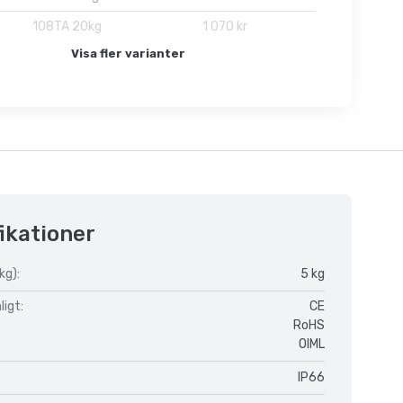
108TA 20kg
1 070 kr
Visa fler varianter
ikationer
kg):
5 kg
igt:
CE
RoHS
OIML
IP66