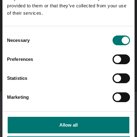
Fri frakt på onlinebetald order över 2000kr exkl. moms.
provided to them or that they’ve collected from your use
of their services.
Snabba svar
Skicka frågor med e-post till
info@vetek.se
Consent
Necessary
Selection
Ring till oss! 0176-20 89 20
Öppettider 7-16 vardagar
Preferences
In English?
Visit our international site
vetek.com
Statistics
Marketing
Jag beställer som
företag
.
Visar priser exkl. moms.
Ändra
Allow all
Snabblänkar