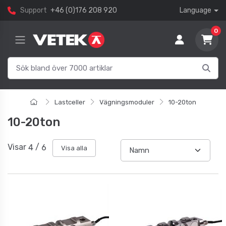
Support
+46 (0)176 208 920
Language
0
Lastceller
Vägningsmoduler
10-20ton
10-20ton
Visar
4
/
6
Visa alla