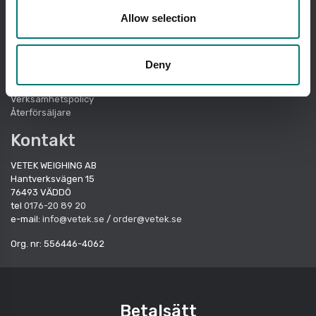
Allow selection
Om Vetek
Försäljningsvillkor
Cookie Policy
Hållbarhet
Deny
Kvalitetssystem
Uppförandekod
Verksamhetspolicy
Återförsäljare
Kontakt
VETEK WEIGHING AB
Hantverksvägen 15
76493 VÄDDÖ
tel
0176-20 89 20
e-mail:
info@vetek.se
/
order@vetek.se
Org. nr: 556446-4062
Betalsätt