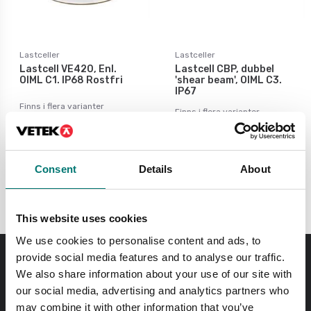
Lastceller
Lastceller
Lastcell VE420, Enl.
Lastcell CBP, dubbel
OIML C1. IP68 Rostfri
'shear beam', OIML C3.
IP67
Finns i flera varianter
Finns i flera varianter
Pris från: 5 990 kr
Pris från: 6 495 kr
Consent
Details
About
This website uses cookies
We use cookies to personalise content and ads, to
provide social media features and to analyse our traffic.
We also share information about your use of our site with
Beställ innan kl 11.00 så skickar vi samma dag! Gäller
lagerförda standardprodukter.
our social media, advertising and analytics partners who
may combine it with other information that you’ve