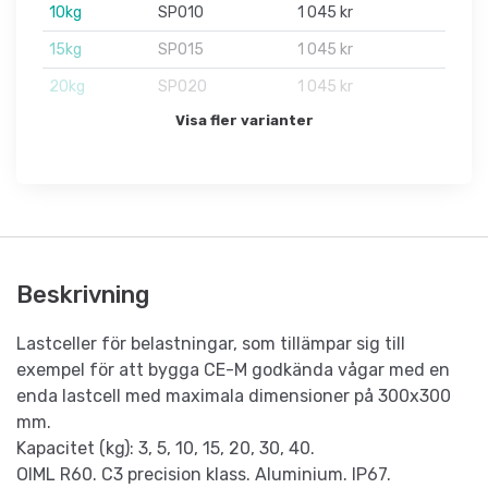
10kg
SPO10
1 045 kr
15kg
SPO15
1 045 kr
20kg
SPO20
1 045 kr
Visa fler varianter
Beskrivning
Lastceller för belastningar, som tillämpar sig till
exempel för att bygga CE-M godkända vågar med en
enda lastcell med maximala dimensioner på 300x300
mm.
Kapacitet (kg): 3, 5, 10, 15, 20, 30, 40.
OIML R60. C3 precision klass. Aluminium. IP67.