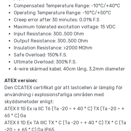
Compensated Temperature Range: -10°C/+40°C
Operating Temperature Range: -10°C/+50°C
Creep error after 30 minutes: 0,01% F.S
Maximum tolerated excitation voltage: 15 VDC
Input Resistance: 300..500 Ohm
Output Resistance: 300..500 Ohm
Insulation Resistance: >2000 MOhm
Safe Overload: 150% F.S.
Ultimate Overload: 300% F.S.
4-wire skärmad kabel, 40cm lång, 3,2mm diameter
ATEX version:
Den CCATEX certifikat gör att lastcellen är lämplig för
användning i explosionsfarliga områden med
skyddsmetoder enligt:
ATEX II 1G Ex ia IIC T6 (Ta -20 ÷ + 40 ° C) TX (Ta -20 ÷ +
65 ° C) Ga
ATEX II 1D Ex TA IIIC TX ° C (Ta -20 ÷ + 40 ° C) TX ° C (Ta
-20 ÷ + 65 ° C) Da IP65.