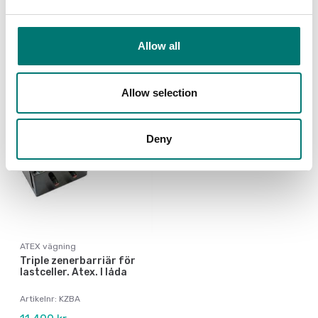
Finns i flera varianter
Artikelnr: ZBA1S
Pris från: 38 kr
5 390 kr
Allow all
Allow selection
Deny
ATEX vägning
Triple zenerbarriär för
lastceller. Atex. I låda
Artikelnr: KZBA