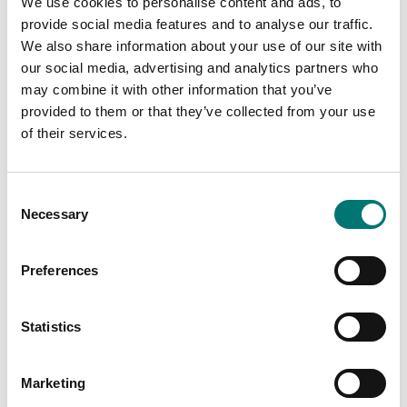
We use cookies to personalise content and ads, to
Kopplingsbox i
rostfritt IP68/IP69K
provide social media features and to analyse our traffic.
för 4st lastceller, AISI
Finns i flera varianter
We also share information about your use of our site with
304.
Pris från: 2 990 kr
our social media, advertising and analytics partners who
Artikelnr: JB4QIP69K
may combine it with other information that you’ve
4 785 kr
provided to them or that they’ve collected from your use
of their services.
Consent
Necessary
Selection
Preferences
Statistics
Lastceller
ATEX vägning
Marketing
Lastcells kabel
Triple zenerbarriär för
lastceller. Atex.