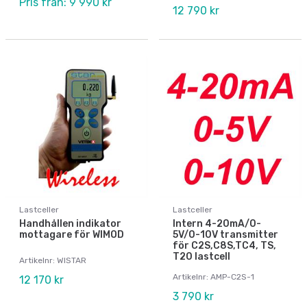
Pris från: 9 990 kr
12 790 kr
Lastceller
Lastceller
Handhållen indikator
Intern 4-20mA/0-
mottagare för WIMOD
5V/0-10V transmitter
för C2S,C8S,TC4, TS,
T20 lastcell
Artikelnr: WISTAR
Artikelnr: AMP-C2S-1
12 170 kr
3 790 kr