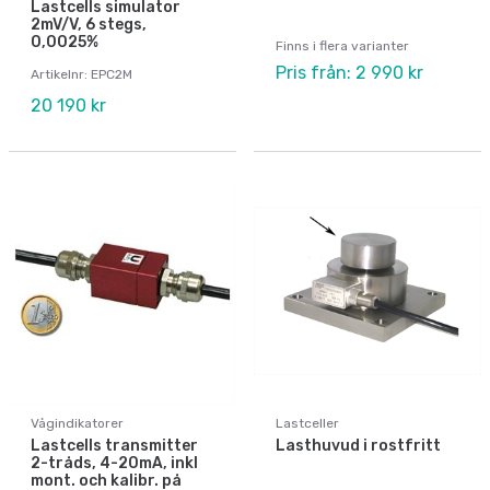
Lastcells simulator
2mV/V, 6 stegs,
0,0025%
Finns i flera varianter
Pris från: 2 990 kr
Artikelnr: EPC2M
20 190 kr
Vågindikatorer
Lastceller
Lastcells transmitter
Lasthuvud i rostfritt
2-tråds, 4-20mA, inkl
mont. och kalibr. på