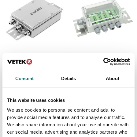
Vågindikatorer
Lastceller
Kopplingsbox i
Kopplingsbox IP67 för
rostfritt IP68/IP69K
4st lastceller ABS plast
för 4st lastceller, AISI
med
304.
överspänningsskydd.
Consent
Details
About
Artikelnr: JB4QIP69K
Artikelnr: JB4
4 785 kr
1 089 kr
This website uses cookies
We use cookies to personalise content and ads, to
provide social media features and to analyse our traffic.
We also share information about your use of our site with
our social media, advertising and analytics partners who