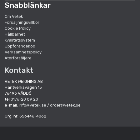
Snabblänkar
Om Vetek
Försäljningsvillkor
Cookie Policy
Hållbarhet
Kvalitetssystem
Uppförandekod
Verksamhetspolicy
Återförsäljare
Kontakt
VETEK WEIGHING AB
Hantverksvägen 15
76493 VÄDDÖ
tel
0176-20 89 20
e-mail:
info@vetek.se
/
order@vetek.se
Org. nr: 556446-4062