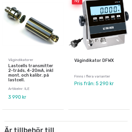
Ny
Vågindikatorer
Vågindikator DFWX
Lastcells transmitter
2-tråds, 4-20mA, inkl
mont. och kalibr. på
Finns i flera varianter
lastcell.
Pris från: 5 290 kr
Artikelnr: ILE
3 990 kr
Är tillbehör till