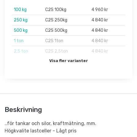
100 kg
C2S 100kg
4 960 kr
250 kg
C2S 250kg
4 840 kr
500 kg
C2S 500kg
4 840 kr
1 ton
C2S 1ton
4 840 kr
2,5 ton
C2S 2,5ton
4 840 kr
Visa fler varianter
Beskrivning
..för tankar och silor, kraftmätning, mm.
Högkvalite lastceller - Lågt pris