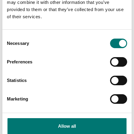
may combine it with other information that you’ve
provided to them or that they’ve collected from your use
of their services.
Consent
Necessary
Selection
Lastceller
Lastceller
Kopplingsbox IP67 för
Kopplingsbox IP68 i
4st lastceller ABS plast
rostfritt stål för 4-
med
tråds lastscellskablar.
Preferences
överspänningsskydd.
Artikelnr: JB1I
Lämplig för
utomhusmiljöer.
539 kr
Statistics
Artikelnr: JB4Plus
1 815 kr
Marketing
Allow all