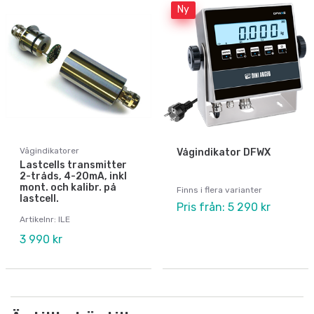
Ny
Vågindikatorer
Vågindikator DFWX
Lastcells transmitter
2-tråds, 4-20mA, inkl
mont. och kalibr. på
Finns i flera varianter
lastcell.
Pris från: 5 290 kr
Artikelnr: ILE
3 990 kr