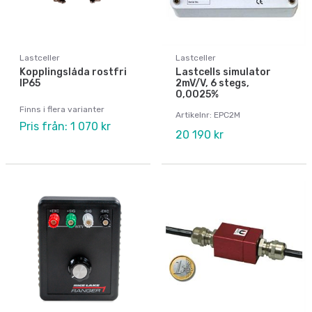
Lastceller
Lastceller
Kopplingslåda rostfri
Lastcells simulator
IP65
2mV/V, 6 stegs,
0,0025%
Finns i flera varianter
Artikelnr: EPC2M
Pris från: 1 070 kr
20 190 kr