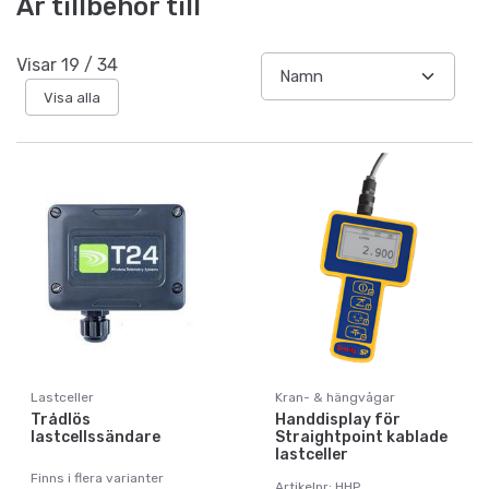
Är tillbehör till
Visar
19
/
34
Visa alla
Lastceller
Kran- & hängvågar
Trådlös
Handdisplay för
lastcellssändare
Straightpoint kablade
lastceller
Finns i flera varianter
Artikelnr: HHP