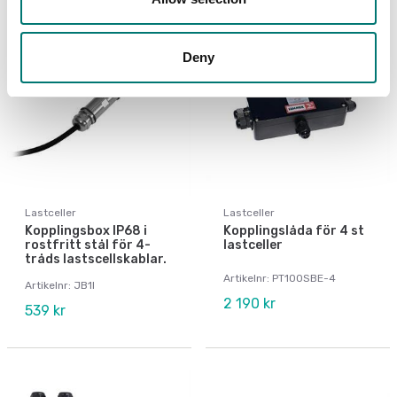
Deny
Lastceller
Lastceller
Kopplingsbox IP68 i
Kopplingslåda för 4 st
rostfritt stål för 4-
lastceller
tråds lastscellskablar.
Artikelnr: PT100SBE-4
Artikelnr: JB1I
2 190 kr
539 kr