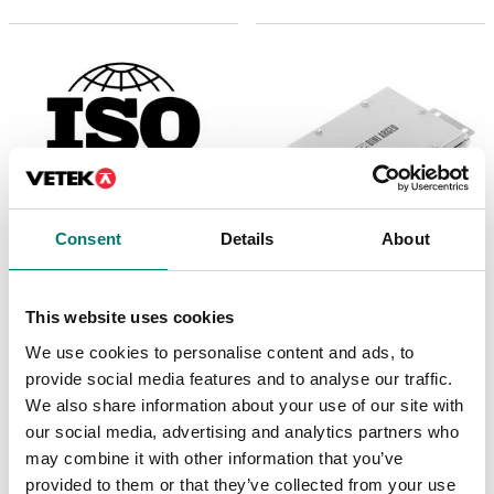
Consent
Details
About
Lastceller
Vågindikatorer
This website uses cookies
Kalibrering av lastcell,
Kopplingsbox i
dynamometer enligt
rostfritt IP68/IP69K
We use cookies to personalise content and ads, to
ISO376 klass 05
för 4st lastceller, AISI
304.
provide social media features and to analyse our traffic.
Artikelnr: ISO376-LCKAL
We also share information about your use of our site with
Artikelnr: JB4QIP69K
3 790 kr
our social media, advertising and analytics partners who
4 785 kr
may combine it with other information that you’ve
provided to them or that they’ve collected from your use