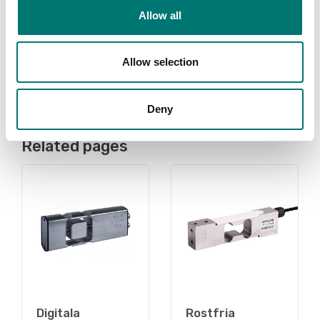
Kabel med M12 8-
Lastcells kabel
Allow all
polskontakt
Finns i flera varianter
Finns i flera varianter
Allow selection
Pris från: 480 kr
Pris från: 38 kr
Deny
Related pages
Digitala
Rostfria