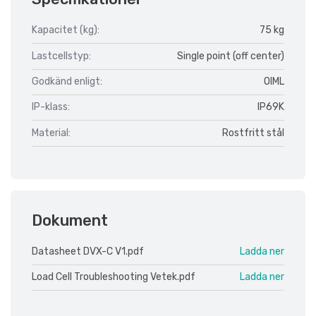
Kapacitet (kg):
75 kg
Lastcellstyp:
Single point (off center)
Godkänd enligt:
OIML
IP-klass:
IP69K
Material:
Rostfritt stål
Dokument
Datasheet DVX-C V1.pdf
Ladda ner
Load Cell Troubleshooting Vetek.pdf
Ladda ner