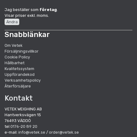
Jag beställer som
företag
.
Visar priser exkl. moms.
Ändra
Snabblänkar
Om Vetek
Försäljningsvillkor
Cookie Policy
Hållbarhet
Kvalitetssystem
Uppförandekod
Verksamhetspolicy
Återförsäljare
Kontakt
VETEK WEIGHING AB
Hantverksvägen 15
76493 VÄDDÖ
tel
0176-20 89 20
e-mail:
info@vetek.se
/
order@vetek.se