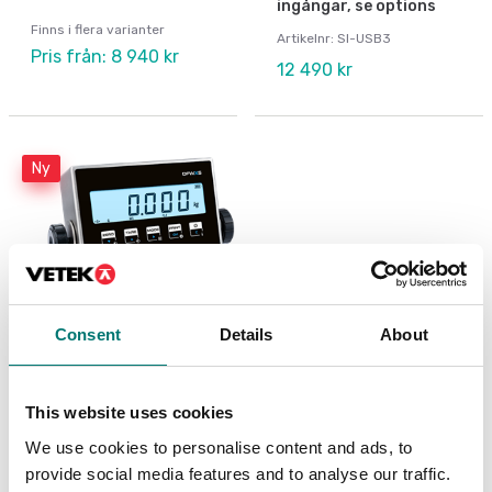
ingångar, se options
Finns i flera varianter
Artikelnr: SI-USB3
Pris från: 8 940 kr
12 490 kr
Ny
Consent
Details
About
Vågindikator DFWX
This website uses cookies
We use cookies to personalise content and ads, to
Finns i flera varianter
provide social media features and to analyse our traffic.
Pris från: 5 290 kr