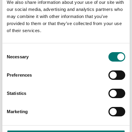
We also share information about your use of our site with
our social media, advertising and analytics partners who
may combine it with other information that you’ve
provided to them or that they’ve collected from your use
Är tillbehör till
of their services.
Visar
2
/
12
Visa alla
Consent
Necessary
Selection
Preferences
Statistics
Marketing
Lastceller
Lastceller