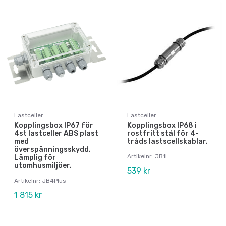
Lastceller
Lastceller
Kopplingsbox IP67 för
Kopplingsbox IP68 i
4st lastceller ABS plast
rostfritt stål för 4-
med
tråds lastscellskablar.
överspänningsskydd.
Artikelnr: JB1I
Lämplig för
utomhusmiljöer.
539 kr
Artikelnr: JB4Plus
1 815 kr