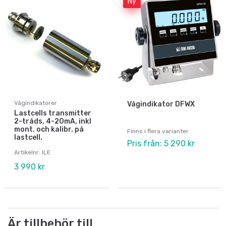
Ny
Vågindikatorer
Vågindikator DFWX
Lastcells transmitter
2-tråds, 4-20mA, inkl
mont. och kalibr. på
Finns i flera varianter
lastcell.
Pris från: 5 290 kr
Artikelnr: ILE
3 990 kr
Är tillbehör till