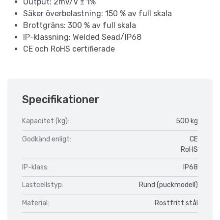
Output: 2mV/V ± 1%
Säker överbelastning: 150 % av full skala
Brottgräns: 300 % av full skala
IP-klassning: Welded Sead/IP68
CE och RoHS certifierade
Specifikationer
Kapacitet (kg):
500 kg
Godkänd enligt:
CE
RoHS
IP-klass:
IP68
Lastcellstyp:
Rund (puckmodell)
Material:
Rostfritt stål