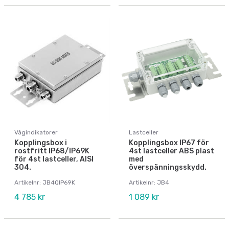
Vågindikatorer
Lastceller
Kopplingsbox i
Kopplingsbox IP67 för
rostfritt IP68/IP69K
4st lastceller ABS plast
för 4st lastceller, AISI
med
304.
överspänningsskydd.
Artikelnr: JB4QIP69K
Artikelnr: JB4
4 785 kr
1 089 kr