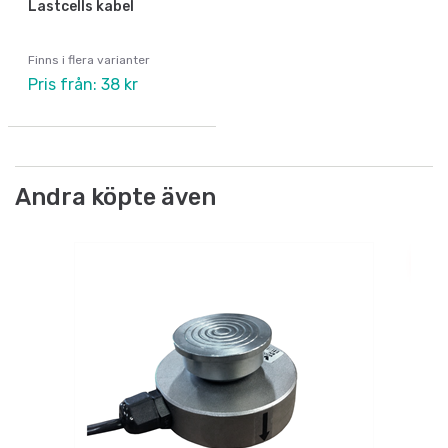
Lastcells kabel
Finns i flera varianter
Pris från: 38 kr
Andra köpte även
Po
Vå
i
Vå
Ar
Fr