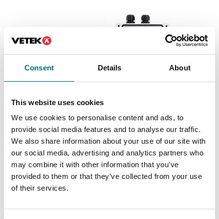
Consent
Details
About
This website uses cookies
Lastceller
Lastceller
We use cookies to personalise content and ads, to
Kopplingslåda för 4 st
Kopplingslåda för 4st
provide social media features and to analyse our traffic.
lastceller
lastceller
We also share information about your use of our site with
Artikelnr: PT100SBE-4
Artikelnr: YZ-J4-2
our social media, advertising and analytics partners who
2 190 kr
840 kr
may combine it with other information that you’ve
provided to them or that they’ve collected from your use
of their services.