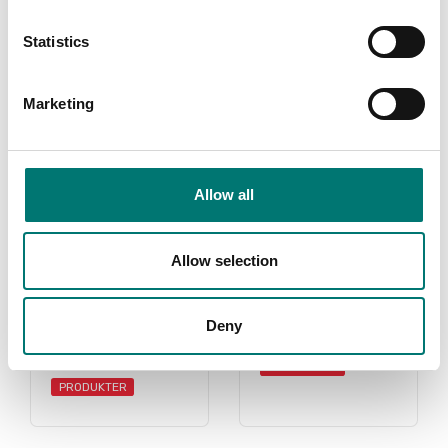
Related pages
Statistics
Marketing
Allow all
Allow selection
Dynamometer
AEP
givare
Read more
Deny
Read more
VARUMÄRKE
PRODUKTER