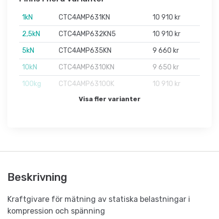
1kN
CTC4AMP631KN
10 910 kr
2,5kN
CTC4AMP632KN5
10 910 kr
5kN
CTC4AMP635KN
9 660 kr
10kN
CTC4AMP6310KN
9 650 kr
100kg
CTC4AMP63100K
10 910 kr
Visa fler varianter
Beskrivning
Kraftgivare för mätning av statiska belastningar i
kompression och spänning