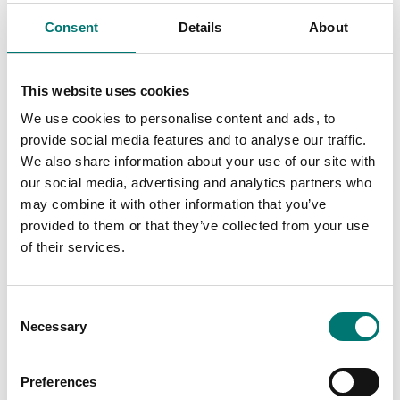
Consent
Details
About
This website uses cookies
We use cookies to personalise content and ads, to
provide social media features and to analyse our traffic.
We also share information about your use of our site with
our social media, advertising and analytics partners who
may combine it with other information that you’ve
provided to them or that they’ve collected from your use
Vågindikatorer
Vågindikatorer
of their services.
LCV
Datainsamlingssystem
4 kanals för olika
ingångar, se options
Finns i flera varianter
Consent
Artikelnr: SI-USB3
Necessary
Pris från: 8 940 kr
Selection
12 490 kr
Preferences