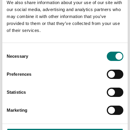
We also share information about your use of our site with
our social media, advertising and analytics partners who
may combine it with other information that you’ve
Lastceller
Lastceller
provided to them or that they’ve collected from your use
Kopplingsbox IP67 för
Kopplingsbox IP68 i
5-10st lastceller ABS
rostfritt stål för 4-
of their services.
plast
tråds lastscellskablar.
Artikelnr: JB10Q
Artikelnr: JB1I
5 929 kr
539 kr
Consent
Necessary
Selection
Preferences
Statistics
Marketing