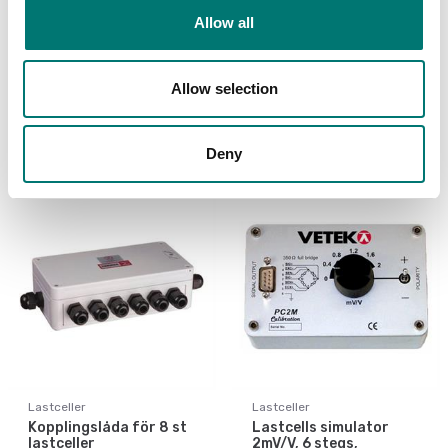
Lastceller
Lastceller
Allow all
Kopplingslåda för 4 st
Kopplingslåda för 6 st
lastceller
lastceller
Allow selection
Artikelnr: PT100SBE-4
Artikelnr: PT100SB-6
2 190 kr
2 690 kr
Deny
Lastceller
Lastceller
Kopplingslåda för 8 st
Lastcells simulator
lastceller
2mV/V, 6 stegs,