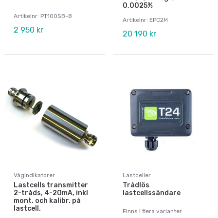
0,0025%
Artikelnr: PT100SB-8
Artikelnr: EPC2M
2 950 kr
20 190 kr
Vågindikatorer
Lastceller
Lastcells transmitter
Trådlös
2-tråds, 4-20mA, inkl
lastcellssändare
mont. och kalibr. på
lastcell.
Finns i flera varianter