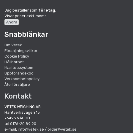
Jag beställer som
företag
.
Visar priser exkl. moms.
Ändra
Snabblänkar
Om Vetek
Försäljningsvillkor
Cookie Policy
Hållbarhet
Kvalitetssystem
Uppförandekod
Verksamhetspolicy
Återförsäljare
Kontakt
VETEK WEIGHING AB
Hantverksvägen 15
76493 VÄDDÖ
tel
0176-20 89 20
e-mail:
info@vetek.se
/
order@vetek.se