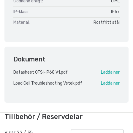
Godkänd enligt:
OIML
IP-klass:
IP67
Material:
Rostfritt stål
Dokument
Datasheet CFSI-IP68 V1.pdf
Ladda ner
Load Cell Troubleshooting Vetek.pdf
Ladda ner
Tillbehör / Reservdelar
Visar
22
/
35