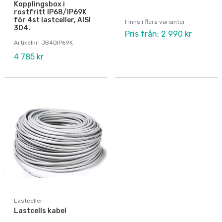
Kopplingsbox i
rostfritt IP68/IP69K
för 4st lastceller, AISI
Finns i flera varianter
304.
Pris från: 2 990 kr
Artikelnr: JB4QIP69K
4 785 kr
Lastceller
Lastcells kabel