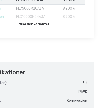
on
FLC5000M16A3A
8 900 kr
on
FLC5000M20A3A
8 900 kr
ton
FLC10000M24A3A
8 900 kr
Visa fler varianter
ikationer
ton):
5 t
IP69K
p:
Kompression