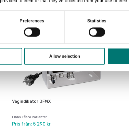
 provided to them or that they’ve collected from your use of their
Ny
Preferences
Statistics
Allow selection
Vågindikator DFWX
Finns i flera varianter
Pris från: 5 290 kr