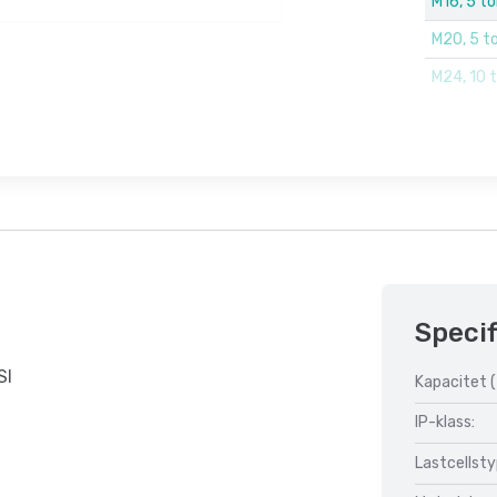
M16, 5 t
M20, 5 t
M24, 10 
Specif
SI
Kapacitet (
IP-klass:
Lastcellsty