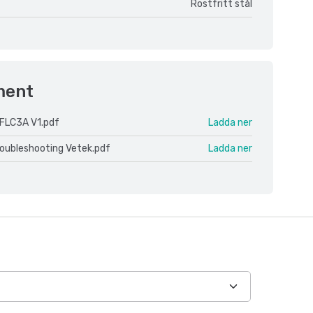
Rostfritt stål
ment
FLC3A V1.pdf
Ladda ner
roubleshooting Vetek.pdf
Ladda ner