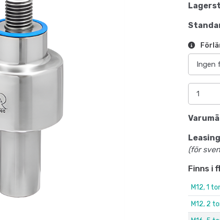
Lagerst
Standar
Förlä
Varumä
Leasing
(för sve
Finns i 
M12, 1 to
M12, 2 t