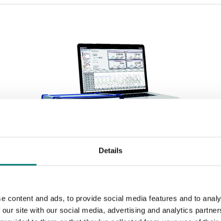
Details
Vågindikatorer
Datainsamlingssystem 4 kanals för olika ingångar,
se options
e content and ads, to provide social media features and to analy
Artikelnr: SI-USB3
 our site with our social media, advertising and analytics partn
12 490 kr