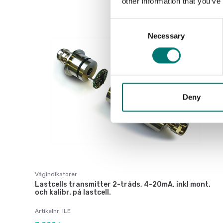
other information that you’ve
Consent
Necessary
Selection
Deny
Vågindikatorer
Lastcells transmitter 2-tråds, 4-20mA, inkl mont.
och kalibr. på lastcell.
Artikelnr: ILE