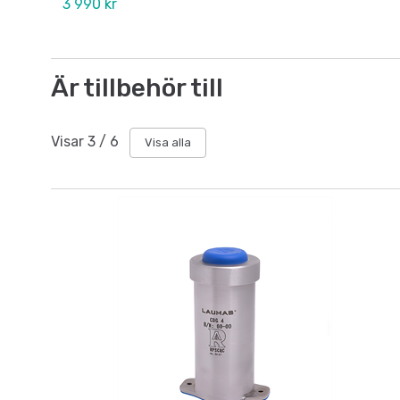
3 990 kr
Är tillbehör till
Visar
3
/
6
Visa alla