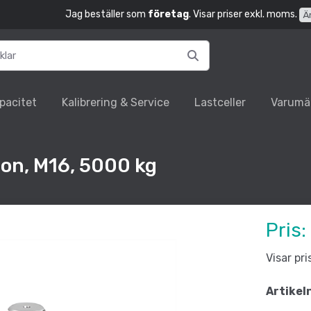
Jag beställer som
företag
. Visar priser exkl. moms.
Ä
pacitet
Kalibrering & Service
Lastceller
Varumä
ion, M16, 5000 kg
Pris:
Visar pr
Artikel