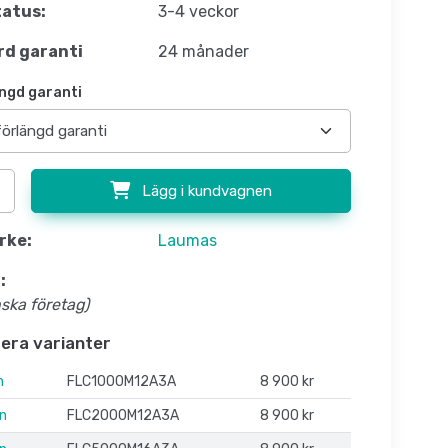
atus:
3-4 veckor
d garanti
24 månader
ngd garanti
Lägg i kundvagnen
rke:
Laumas
:
nska företag)
flera varianter
n
FLC1000M12A3A
8 900 kr
on
FLC2000M12A3A
8 900 kr