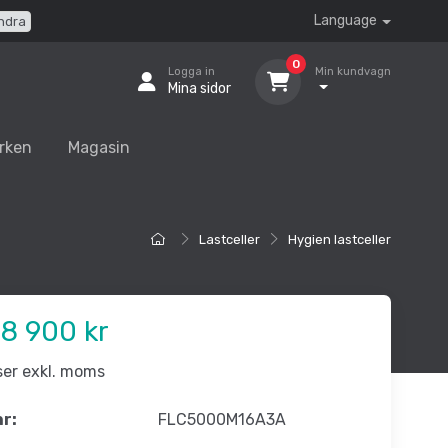
Language
ndra
0
Logga in
Min kundvagn
Mina sidor
rken
Magasin
Lastceller
Hygien lastceller
8 900 kr
iser exkl. moms
nr:
FLC5000M16A3A