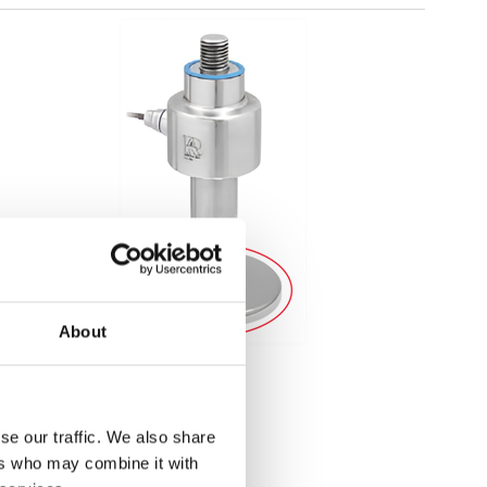
About
Lastceller
Hygienisk fot
se our traffic. We also share
Finns i flera varianter
ers who may combine it with
Pris från: 2 350 kr