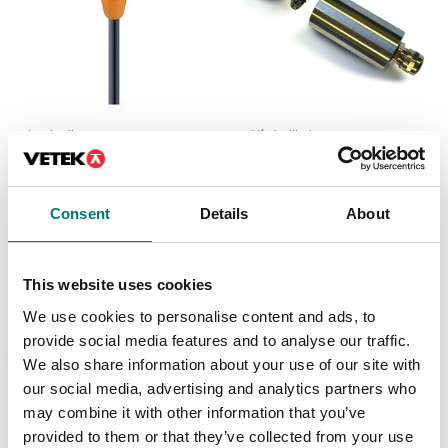
Lastceller
Vågindikatorer
Kabel med M12 8-
Lastcells transmitter
polskontakt
2-tråds, 4-20mA, inkl
mont. och kalibr. på
lastcell.
Finns i flera varianter
Consent
Details
About
Pris från: 480 kr
Artikelnr: ILE
3 990 kr
This website uses cookies
We use cookies to personalise content and ads, to
provide social media features and to analyse our traffic.
Ny
We also share information about your use of our site with
our social media, advertising and analytics partners who
may combine it with other information that you’ve
provided to them or that they’ve collected from your use