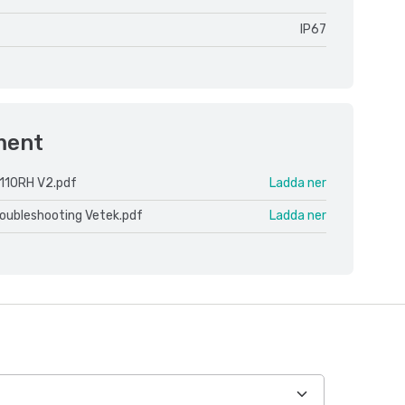
IP67
ment
110RH V2.pdf
Ladda ner
roubleshooting Vetek.pdf
Ladda ner