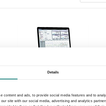
Details
Vågindikatorer
Datainsamlingssystem 4 kanals för olika ingångar,
se options
e content and ads, to provide social media features and to analy
 our site with our social media, advertising and analytics partn
Artikelnr: SI-USB3