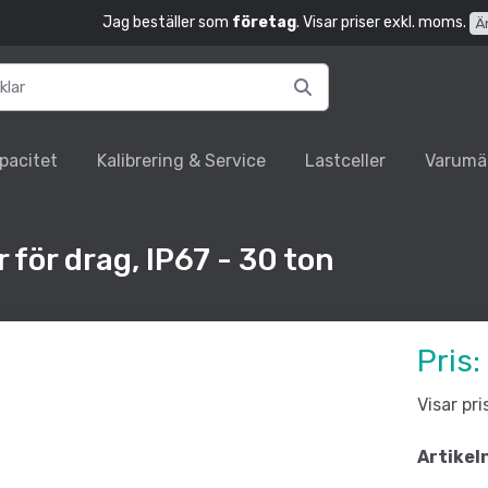
Jag beställer som
företag
. Visar priser exkl. moms.
Ä
pacitet
Kalibrering & Service
Lastceller
Varumä
för drag, IP67 - 30 ton
Pris:
Visar pr
Artikel