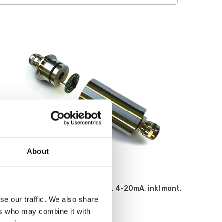
About
Vågindikatorer
Lastcells transmitter 2-tråds, 4-20mA, inkl mont.
och kalibr. på lastcell.
se our traffic. We also share
ers who may combine it with
Artikelnr: ILE