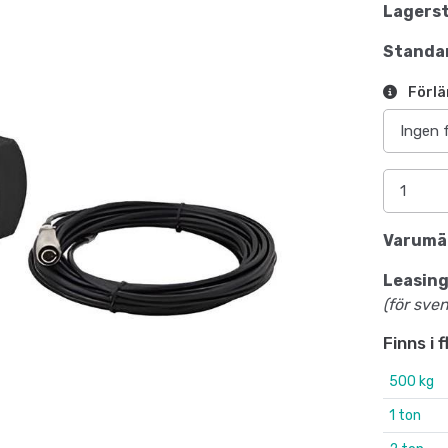
Lagerst
Standar
Förlä
Varumä
Leasing
(för sve
Finns i 
500 kg
1 ton