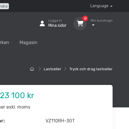
Language
ndra
0
Logga in
Min kundvagn
Mina sidor
rken
Magasin
Lastceller
Tryck och drag lastceller
23 100 kr
iser exkl. moms
nr:
VZ110RH-30T