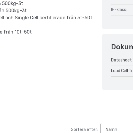
ån 500kg-3t
IP-klass:
från 500kg-3t
Cell och Single Cell certifierade från 5t-50t
t
de från 10t-50t
Doku
Datasheet 
Load Cell T
Sortera efter: