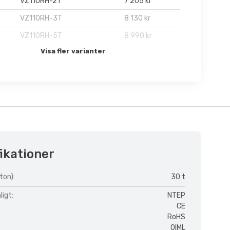
VZ110RH-2T
7 205 kr
VZ110RH-3T
8 130 kr
VZ110RH-5T
8 990 kr
Visa fler varianter
ikationer
ton):
30 t
igt:
NTEP
CE
RoHS
OIML