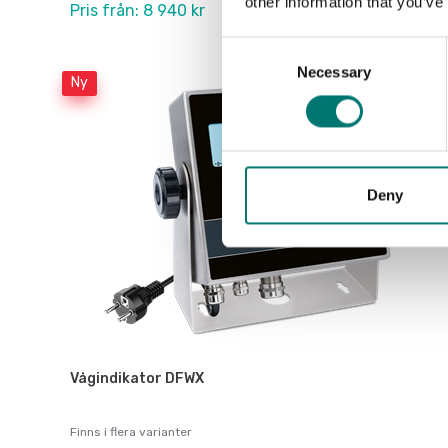
other information that you’ve
Pris från: 8 940 kr
Consent
Necessary
Selection
Ny
Deny
Vågindikator DFWX
Finns i flera varianter