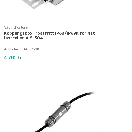
Vågindikatorer
Kopplingsbox i rostfritt IP68/IP69K för 4st
lastceller, AISI 304.
Artikelnr: JB4QIP69K
4 785 kr