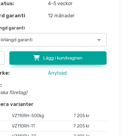
atus:
4-5 veckor
d garanti
12 månader
ngd garanti
Lägg i kundvagnen
rke:
Anyload
:
nska företag)
flera varianter
VZ110RH-500kg
7 205 kr
VZ110RH-1T
7 205 kr