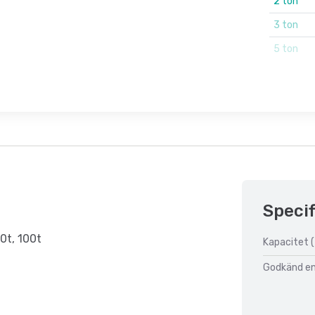
2 ton
3 ton
5 ton
Specif
50t, 100t
Kapacitet (
Godkänd enl