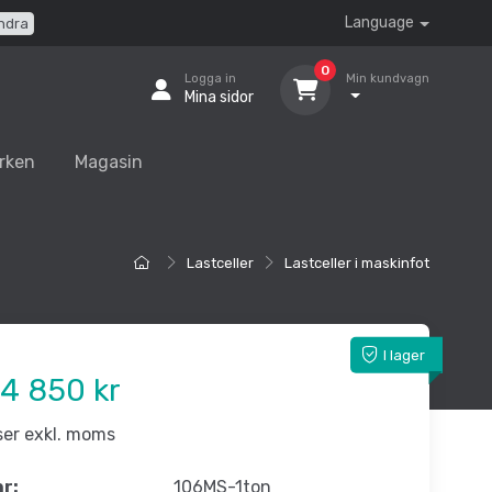
Language
ndra
0
Logga in
Min kundvagn
Mina sidor
rken
Magasin
Lastceller
Lastceller i maskinfot
I lager
4 850 kr
iser exkl. moms
nr:
106MS-1ton