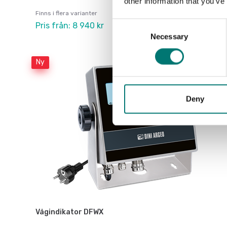
other information that you’ve
Finns i flera varianter
Consent
Pris från: 8 940 kr
Necessary
Selection
Ny
Deny
Vågindikator DFWX