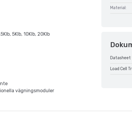
Material:
,5Klb, 5Klb, 10Klb, 20Klb
Doku
Datasheet 
Load Cell T
inte
tionella vägningsmoduler