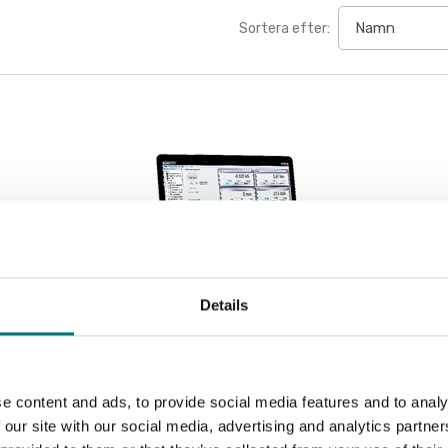
Sortera efter:
Details
Vågindikatorer
e content and ads, to provide social media features and to analy
Datainsamlingssystem 4 kanals för olika ingångar,
 our site with our social media, advertising and analytics partn
se options