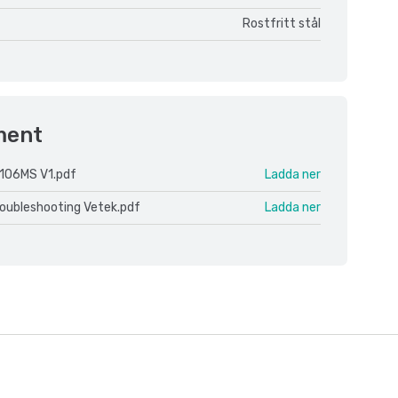
Rostfritt stål
ment
106MS V1.pdf
Ladda ner
roubleshooting Vetek.pdf
Ladda ner