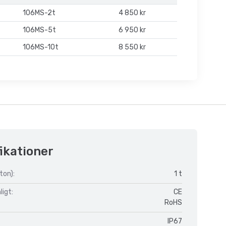
106MS-2t
4 850 kr
106MS-5t
6 950 kr
106MS-10t
8 550 kr
ikationer
ton):
1 t
igt:
CE
RoHS
IP67