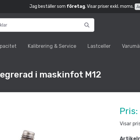
Jag beställer som
företag
. Visar priser exkl. moms.
Ä
pacitet
Kalibrering & Service
Lastceller
Varumä
ntegrerad i maskinfot M12
Pris:
Visar pr
Artikel