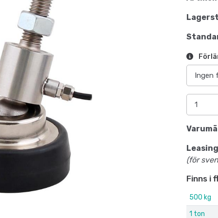
Lagerst
Standar
Förlä
Varumä
Leasing
(för sve
Finns i 
500 kg
1 ton