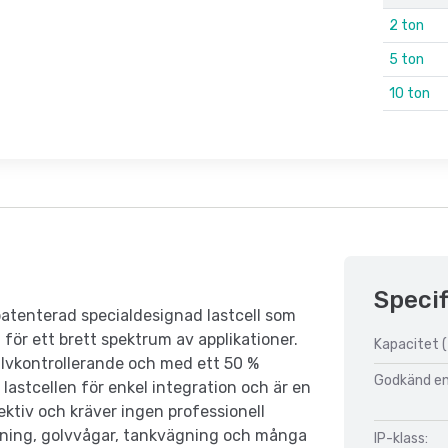
2 ton
5 ton
10 ton
Specif
 patenterad specialdesignad lastcell som
ör ett brett spektrum av applikationer.
Kapacitet (
jälvkontrollerande och med ett 50 %
Godkänd enl
 lastcellen för enkel integration och är en
ektiv och kräver ingen professionell
vägning, golvvågar, tankvägning och många
IP-klass: