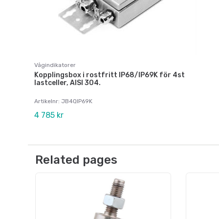
Vågindikatorer
Kopplingsbox i rostfritt IP68/IP69K för 4st
lastceller, AISI 304.
Artikelnr: JB4QIP69K
4 785 kr
Related pages