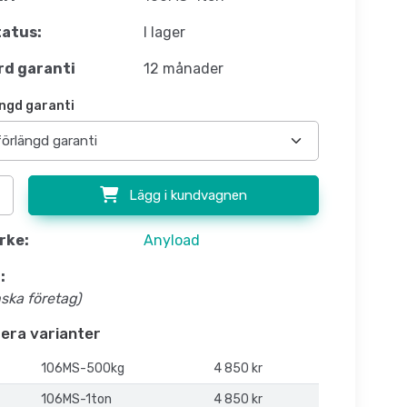
atus:
I lager
d garanti
12 månader
ngd garanti
Lägg i kundvagnen
rke:
Anyload
:
nska företag)
flera varianter
106MS-500kg
4 850 kr
106MS-1ton
4 850 kr