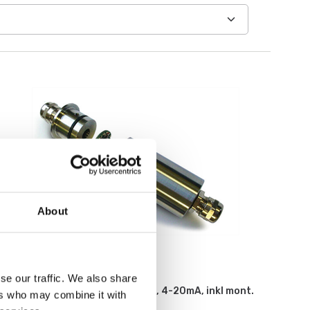
About
Vågindikatorer
se our traffic. We also share
Lastcells transmitter 2-tråds, 4-20mA, inkl mont.
ers who may combine it with
och kalibr. på lastcell.