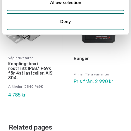
Allow selection
Deny
Vågindikatorer
Ranger
Kopplingsbox i
rostfritt IP68/IP69K
för 4st lastceller, AISI
Finns i flera varianter
304.
Pris från: 2 990 kr
Artikelnr: JB4QIP69K
4 785 kr
Related pages