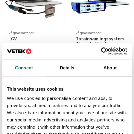
Vågindikatorer
Vågindikatorer
LCV
Datainsamlingssystem
4 kanals för olika
ingångar, se options
Finns i flera varianter
Artikelnr: SI-USB3
Pris från: 8 940 kr
12 490 kr
Consent
Details
About
This website uses cookies
Ny
We use cookies to personalise content and ads, to
provide social media features and to analyse our traffic.
We also share information about your use of our site with
our social media, advertising and analytics partners who
may combine it with other information that you’ve