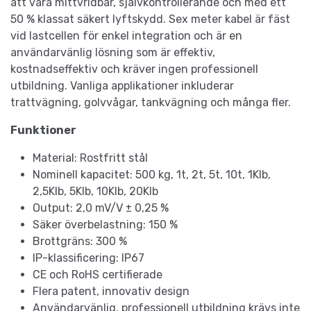
att vara mittvridbar, självkontrollerande och med ett
50 % klassat säkert lyftskydd. Sex meter kabel är fäst
vid lastcellen för enkel integration och är en
användarvänlig lösning som är effektiv,
kostnadseffektiv och kräver ingen professionell
utbildning. Vanliga applikationer inkluderar
trattvägning, golvvågar, tankvägning och många fler.
Funktioner
Material: Rostfritt stål
Nominell kapacitet: 500 kg, 1t, 2t, 5t, 10t, 1Klb,
2,5Klb, 5Klb, 10Klb, 20Klb
Output: 2,0 mV/V ± 0,25 %
Säker överbelastning: 150 %
Brottgräns: 300 %
IP-klassificering: IP67
CE och RoHS certifierade
Flera patent, innovativ design
Användarvänlig, professionell utbildning krävs inte