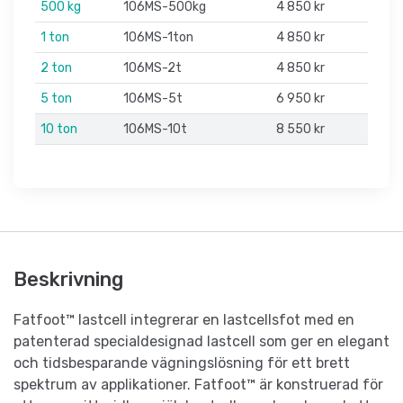
500 kg
106MS-500kg
4 850 kr
1 ton
106MS-1ton
4 850 kr
2 ton
106MS-2t
4 850 kr
5 ton
106MS-5t
6 950 kr
10 ton
106MS-10t
8 550 kr
Beskrivning
Fatfoot™ lastcell integrerar en lastcellsfot med en
patenterad specialdesignad lastcell som ger en elegant
och tidsbesparande vägningslösning för ett brett
spektrum av applikationer. Fatfoot™ är konstruerad för