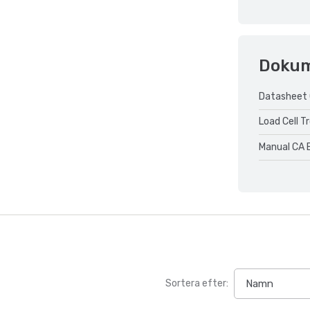
Doku
Datasheet 
Load Cell T
Manual CA 
Sortera efter: