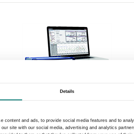
Details
Vågindikatorer
Datainsamlingssystem 4 kanals för olika ingångar,
se options
e content and ads, to provide social media features and to analy
Artikelnr: SI-USB3
 our site with our social media, advertising and analytics partn
12 490 kr