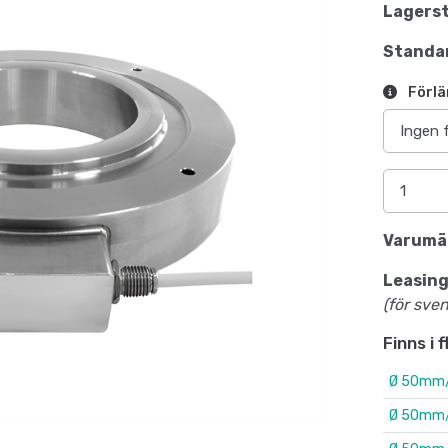
Lagerst
Standar
Förlä
Varumä
Leasing
(för sve
Finns i 
Ø 50mm/
Ø 50mm/