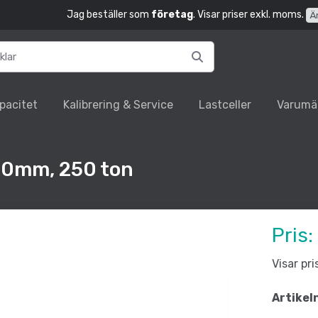
Jag beställer som
företag
. Visar priser exkl. moms.
Ä
pacitet
Kalibrering & Service
Lastceller
Varumä
20mm, 250 ton
Pris:
Visar pr
Artikel