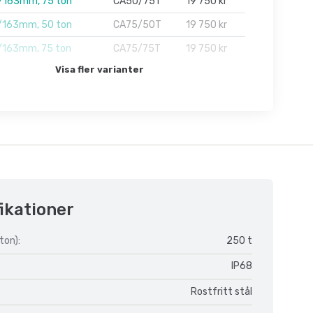
163mm, 75 ton
CA50/75T
19 750 kr
163mm, 50 ton
CA75/50T
19 750 kr
163mm, 75 ton
CA75/75T
19 750 kr
Visa fler varianter
ikationer
ton):
250 t
IP68
Rostfritt stål