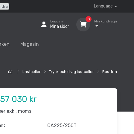
Language
ndra
0
Logga in
Min kundvagn
Mina sidor
rken
Magasin
Lastceller
Tryck och drag lastceller
Rostfria
57 030 kr
iser exkl. moms
nr:
CA225/250T