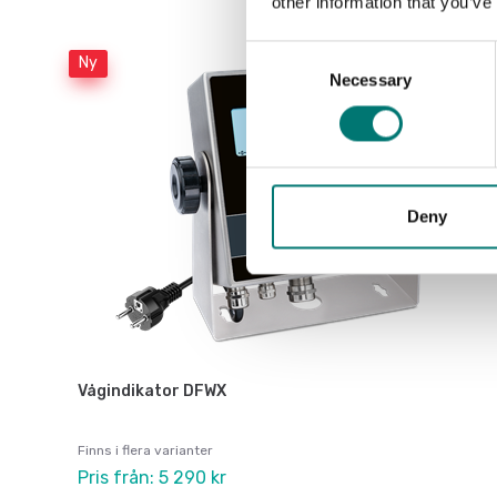
other information that you’ve
Consent
Ny
Necessary
Selection
Deny
Vågindikator DFWX
Finns i flera varianter
Pris från: 5 290 kr