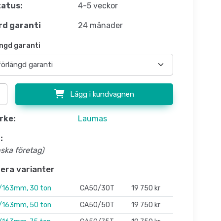
atus:
4-5 veckor
d garanti
24 månader
ngd garanti
Lägg i kundvagnen
rke:
Laumas
:
nska företag)
flera varianter
163mm, 30 ton
CA50/30T
19 750 kr
163mm, 50 ton
CA50/50T
19 750 kr