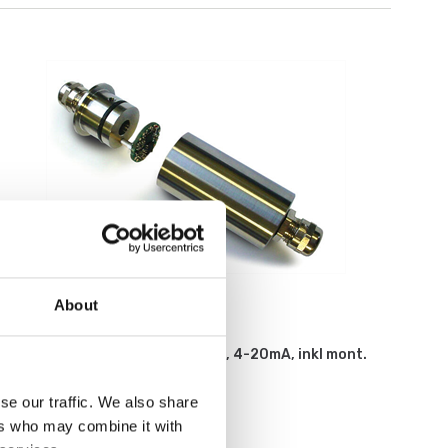
About
Vågindikatorer
Lastcells transmitter 2-tråds, 4-20mA, inkl mont.
och kalibr. på lastcell.
se our traffic. We also share
Artikelnr: ILE
ers who may combine it with
3 990 kr