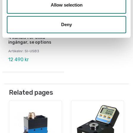
Allow selection
Deny
Vågindikatorer
Datainsamlingssystem
4 kanals för olika
ingångar, se options
Artikelnr: SI-USB3
12 490 kr
Related pages