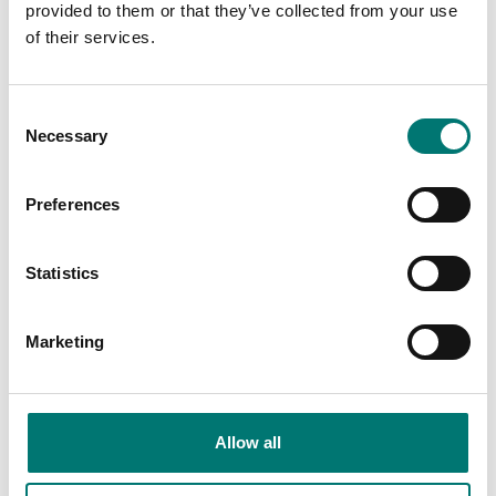
provided to them or that they’ve collected from your use
of their services.
Consent
Necessary
Selection
Vågindikatorer
CALIBRATION
TORQUEMETER
LCV
<200Nm 5 PTS
Preferences
COUNTER-CLOCKWISE
Finns i flera varianter
Artikelnr: 760205
Pris från: 8 940 kr
Statistics
5 500 kr
Marketing
Allow all