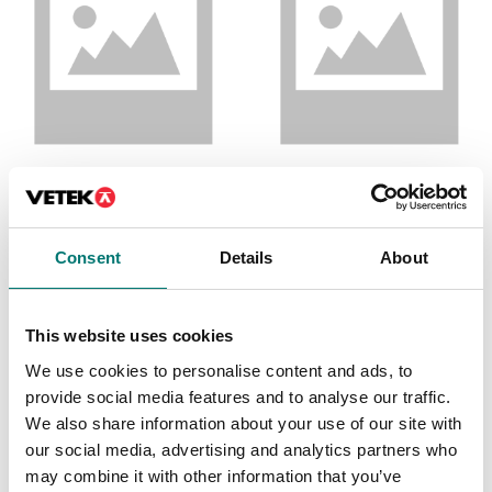
CALIBRATION
CALIBRATION
TORQUEMETER
TORQUEMETER
<200Nm 5 PTS
<200Nm 5 PTS
CLOCKWISE
CLOCKWISE AND
Consent
Details
About
COUNTER-CLOCKWISE
Artikelnr: 760131
Artikelnr: 760119
5 500 kr
5 500 kr
This website uses cookies
We use cookies to personalise content and ads, to
provide social media features and to analyse our traffic.
We also share information about your use of our site with
our social media, advertising and analytics partners who
may combine it with other information that you’ve