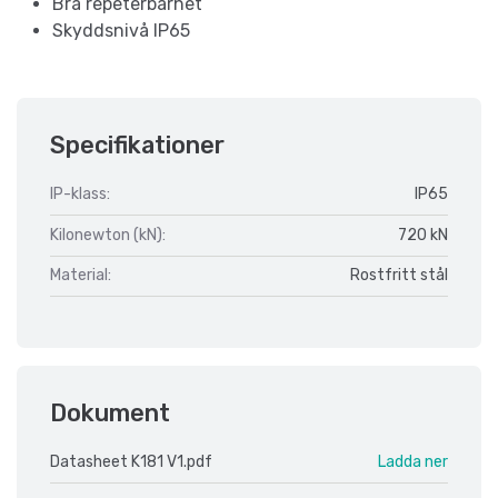
Bra repeterbarhet
Skyddsnivå IP65
Specifikationer
IP-klass:
IP65
Kilonewton (kN):
720 kN
Material:
Rostfritt stål
Dokument
Datasheet K181 V1.pdf
Ladda ner