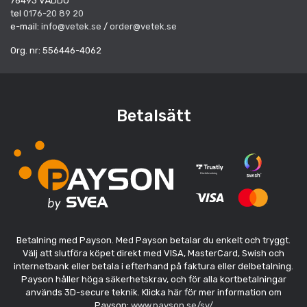
76493 VÄDDÖ
tel
0176-20 89 20
e-mail:
info@vetek.se
/
order@vetek.se
Org. nr: 556446-4062
Betalsätt
Betalning med Payson. Med Payson betalar du enkelt och tryggt.
Välj att slutföra köpet direkt med VISA, MasterCard, Swish och
internetbank eller betala i efterhand på faktura eller delbetalning.
Payson håller höga säkerhetskrav, och för alla kortbetalningar
används 3D-secure teknik. Klicka här för mer information om
Payson:
www.payson.se/sv/