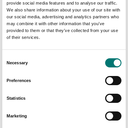
provide social media features and to analyse our traffic.
4 kanals för olika
ingångar, se options
We also share information about your use of our site with
Finns i flera varianter
our social media, advertising and analytics partners who
Artikelnr: SI-USB3
Pris från: 8 940 kr
may combine it with other information that you’ve
12 490 kr
provided to them or that they’ve collected from your use
of their services.
Related pages
Consent
Necessary
Selection
Preferences
Statistics
Marketing
Dynamometer
Ringlastceller