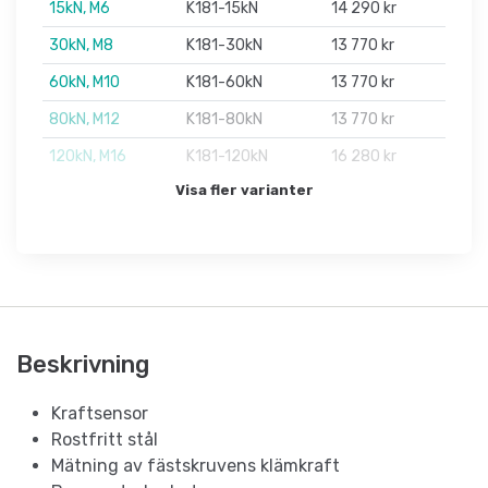
15kN, M6
K181-15kN
14 290 kr
30kN, M8
K181-30kN
13 770 kr
60kN, M10
K181-60kN
13 770 kr
80kN, M12
K181-80kN
13 770 kr
120kN, M16
K181-120kN
16 280 kr
Visa fler varianter
Beskrivning
Kraftsensor
Rostfritt stål
Mätning av fästskruvens klämkraft