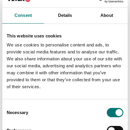
Artikelnr: LC-kontakt
Artikelnr: LC-kontakt-MIL
590 kr
759 kr
Consent
Details
About
This website uses cookies
We use cookies to personalise content and ads, to
provide social media features and to analyse our traffic.
We also share information about your use of our site with
our social media, advertising and analytics partners who
may combine it with other information that you’ve
provided to them or that they’ve collected from your use
of their services.
Lastceller
Lastceller
Kalibrering av lastcell,
Kit som gör om VZ363
dynamometer enligt
till draglastcell
Consent
ISO376 klass 05
Necessary
Selection
Finns i flera varianter
Artikelnr: ISO376-LCKAL
Pris från: 1 270 kr
3 790 kr