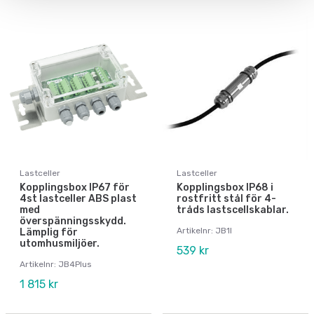
Lastceller
Lastceller
Kopplingsbox IP67 för
Kopplingsbox IP68 i
4st lastceller ABS plast
rostfritt stål för 4-
med
tråds lastscellskablar.
överspänningsskydd.
Artikelnr: JB1I
Lämplig för
utomhusmiljöer.
539 kr
Artikelnr: JB4Plus
1 815 kr