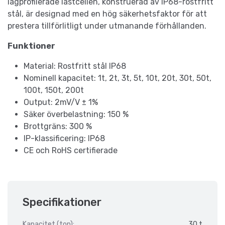
lågprofilerade lastcellen, konstruerad av IP68-rostfritt
stål, är designad med en hög säkerhetsfaktor för att
prestera tillförlitligt under utmanande förhållanden.
Funktioner
Material: Rostfritt stål IP68
Nominell kapacitet: 1t, 2t, 3t, 5t, 10t, 20t, 30t, 50t,
100t, 150t, 200t
Output: 2mV/V ± 1%
Säker överbelastning: 150 %
Brottgräns: 300 %
IP-klassificering: IP68
CE och RoHS certifierade
Specifikationer
Kapacitet (ton):
30 t