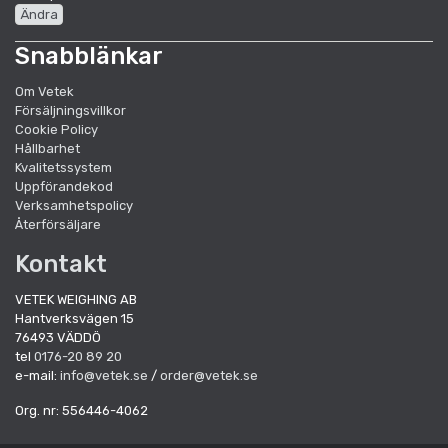
Ändra
Snabblänkar
Om Vetek
Försäljningsvillkor
Cookie Policy
Hållbarhet
Kvalitetssystem
Uppförandekod
Verksamhetspolicy
Återförsäljare
Kontakt
VETEK WEIGHING AB
Hantverksvägen 15
76493 VÄDDÖ
tel
0176-20 89 20
e-mail:
info@vetek.se
/
order@vetek.se
Org. nr: 556446-4062