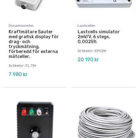
Dynamometer
Lastceller
Kraftmätare Sauter
Lastcells simulator
med grafisk display för
2mV/V, 6 stegs,
drag- och
0,0025%
tryckmätning,
Artikelnr: EPC2M
förberedd för externa
mätceller.
20 190 kr
Artikelnr: FL TM
7 980 kr