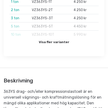
1 ton
VZ363YS-1T
4 250 kr
2 ton
VZ363YS-2T
4 250 kr
3 ton
VZ363YS-3T
4 250 kr
5 ton
VZ363YS-5T
4 450 kr
10 ton
VZ363YS-10T
5 990 kr
Visa fler varianter
Beskrivning
363YS drag- och/eller kompressionslastcell är en
universell vägnings- och kraftmätningslösning för en
mängd olika applikationer med hög kapacitet. Den