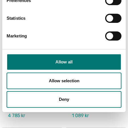
Preferences
Statistics
Marketing
Allow all
Vågindikatorer
Lastceller
Allow selection
Kopplingsbox i
Kopplingsbox IP67 för
rostfritt IP68/IP69K
4st lastceller ABS plast
för 4st lastceller, AISI
med
304.
överspänningsskydd.
Deny
Artikelnr: JB4QIP69K
Artikelnr: JB4
4 785 kr
1 089 kr