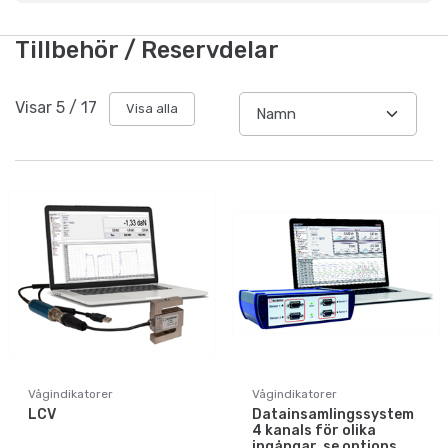
Tillbehör / Reservdelar
Visar
5
/
17
Visa alla
Vågindikatorer
Vågindikatorer
LCV
Datainsamlingssystem
4 kanals för olika
ingångar, se options