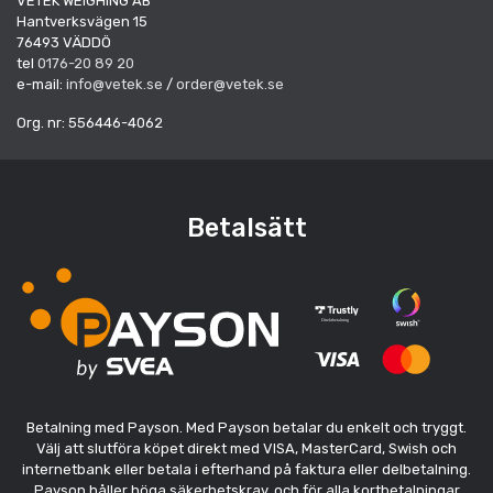
VETEK WEIGHING AB
Hantverksvägen 15
76493 VÄDDÖ
tel
0176-20 89 20
e-mail:
info@vetek.se
/
order@vetek.se
Org. nr: 556446-4062
Betalsätt
Betalning med Payson. Med Payson betalar du enkelt och tryggt.
Välj att slutföra köpet direkt med VISA, MasterCard, Swish och
internetbank eller betala i efterhand på faktura eller delbetalning.
Payson håller höga säkerhetskrav, och för alla kortbetalningar