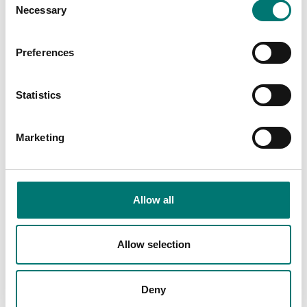
Necessary
Selection
Preferences
Statistics
Marketing
Vågindikatorer
Lastceller
Kopplingsbox i
Kopplingsbox IP67 för
Allow all
rostfritt IP68/IP69K
4st lastceller ABS plast
för 4st lastceller, AISI
med
304.
överspänningsskydd.
Allow selection
Artikelnr: JB4QIP69K
Artikelnr: JB4
4 785 kr
1 089 kr
Deny