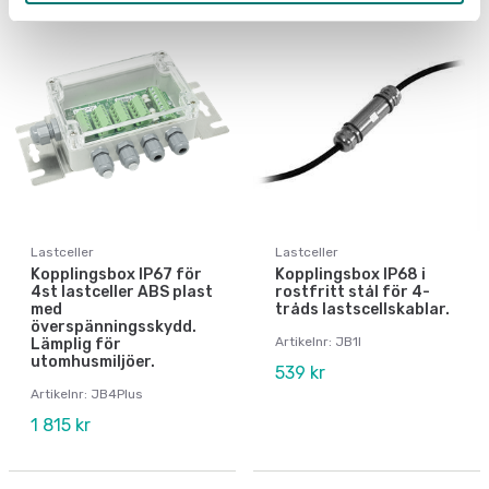
Lastceller
Lastceller
Kopplingsbox IP67 för
Kopplingsbox IP68 i
4st lastceller ABS plast
rostfritt stål för 4-
med
tråds lastscellskablar.
överspänningsskydd.
Artikelnr: JB1I
Lämplig för
utomhusmiljöer.
539 kr
Artikelnr: JB4Plus
1 815 kr