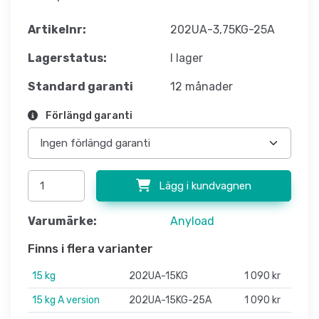
Artikelnr:
202UA-3,75KG-25A
Lagerstatus:
I lager
Standard garanti
12 månader
Förlängd garanti
Lägg i kundvagnen
Varumärke:
Anyload
Finns i flera varianter
15 kg
202UA-15KG
1 090 kr
15 kg A version
202UA-15KG-25A
1 090 kr