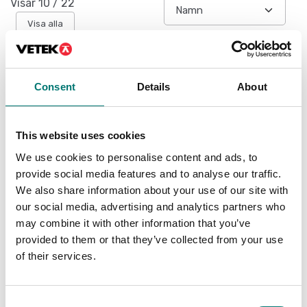
Visar
10
/
22
Visa alla
Consent
Details
About
This website uses cookies
We use cookies to personalise content and ads, to
provide social media features and to analyse our traffic.
We also share information about your use of our site with
our social media, advertising and analytics partners who
Lastceller
Lastceller
may combine it with other information that you’ve
Trådlös
Kabelhylsdon IP40
lastcellssändare
monterad på
provided to them or that they’ve collected from your use
lastcellskabeln.
of their services.
Finns i flera varianter
Artikelnr: LC-kontakt
Pris från: 9 990 kr
590 kr
Consent