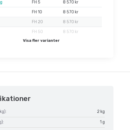
1g
FH 5
8 570 kr
FH 10
8 570 kr
FH 20
8 570 kr
FH 50
8 570 kr
Visa fler varianter
ikationer
kg):
2 kg
g):
1 g