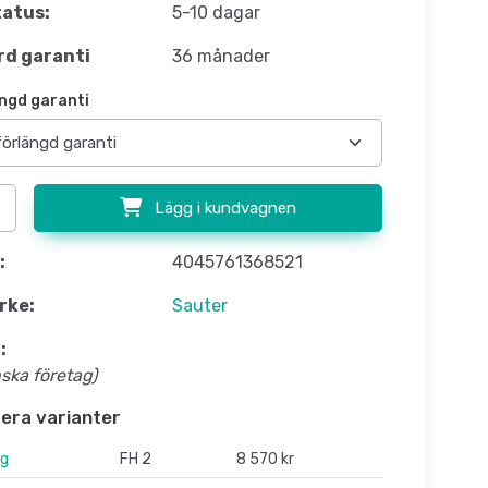
atus:
5-10 dagar
d garanti
36 månader
ngd garanti
Lägg i kundvagnen
:
4045761368521
rke:
Sauter
:
nska företag)
flera varianter
1g
FH 2
8 570 kr