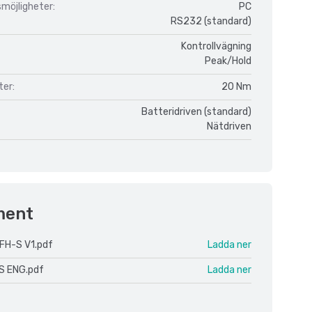
möjligheter:
PC
RS232 (standard)
Kontrollvägning
Peak/Hold
er:
20 Nm
Batteridriven (standard)
Nätdriven
ment
FH-S V1.pdf
Ladda ner
S ENG.pdf
Ladda ner