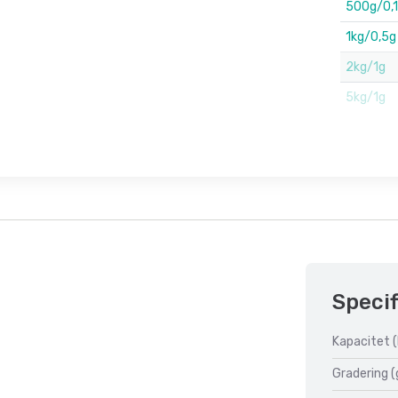
500g/0,
1kg/0,5g
2kg/1g
5kg/1g
Specif
Kapacitet (
Gradering (