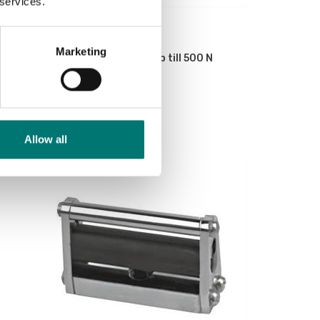
 services.
Dynamometer
Marketing
Cylindrisk klämma för test upp till 500 N
Artikelnr: AC-36
3 790 kr
Allow all