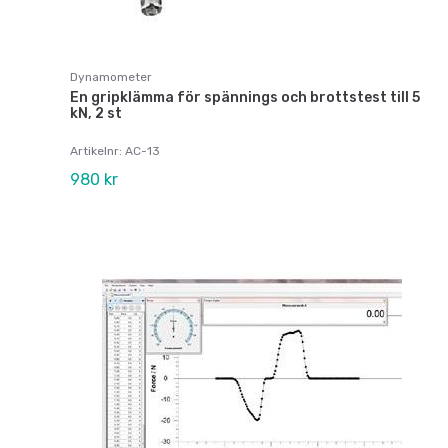
Dynamometer
En gripklämma för spännings och brottstest till 5
kN, 2 st
Artikelnr: AC-13
980 kr