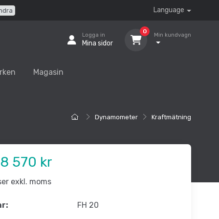
Language
ndra
0
Logga in
Min kundvagn
Mina sidor
rken
Magasin
Dynamometer
Kraftmätning
8 570 kr
iser exkl. moms
nr:
FH 20