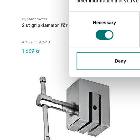
other information that you’ve
Consent
Dynamometer
Necessary
Selection
2 st gripklämmor för dragtest till 5 kN, 2 st
Artikelnr: AC-18
1 639 kr
Deny