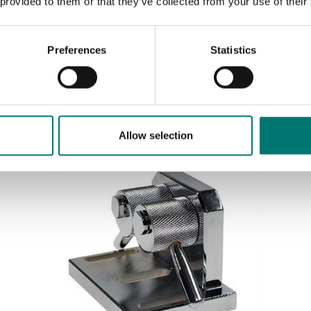
 provided to them or that they’ve collected from your use of their
Dynamometer
Preferences
Statistics
Bred klämma "snabbfäste" för drag och brottstest
till 500 N
Artikelnr: AC-22
1 860 kr
Allow selection