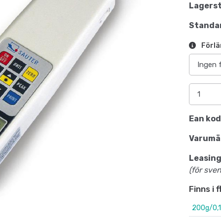
Lagerst
Standar
Förlä
Ean kod
Varumä
Leasing
(för sve
Finns i 
200g/0,