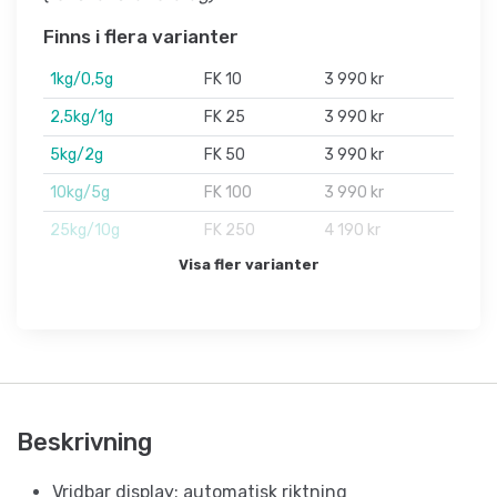
Finns i flera varianter
1kg/0,5g
FK 10
3 990 kr
2,5kg/1g
FK 25
3 990 kr
5kg/2g
FK 50
3 990 kr
10kg/5g
FK 100
3 990 kr
25kg/10g
FK 250
4 190 kr
Visa fler varianter
Beskrivning
Vridbar display: automatisk riktning