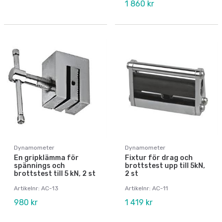
1 860 kr
Dynamometer
Dynamometer
En gripklämma för
Fixtur för drag och
spännings och
brottstest upp till 5kN,
brottstest till 5 kN, 2 st
2 st
Artikelnr: AC-13
Artikelnr: AC-11
980 kr
1 419 kr