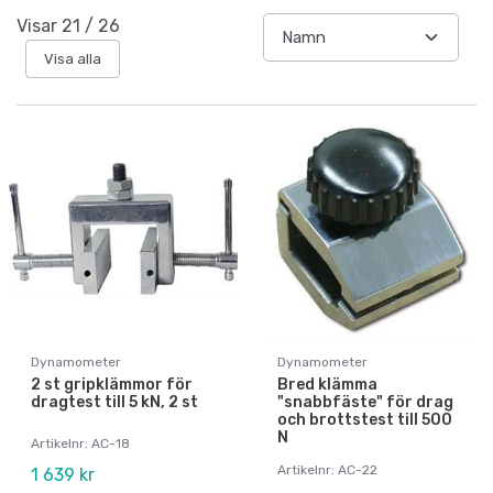
Visar
21
/
26
Visa alla
Dynamometer
Dynamometer
2 st gripklämmor för
Bred klämma
dragtest till 5 kN, 2 st
"snabbfäste" för drag
och brottstest till 500
N
Artikelnr: AC-18
Artikelnr: AC-22
1 639 kr