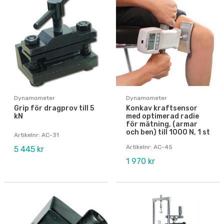
Dynamometer
Dynamometer
Grip för dragprov till 5
Konkav kraftsensor
kN
med optimerad radie
för mätning, (armar
och ben) till 1000 N, 1 st
Artikelnr: AC-31
Artikelnr: AC-45
5 445 kr
1 970 kr