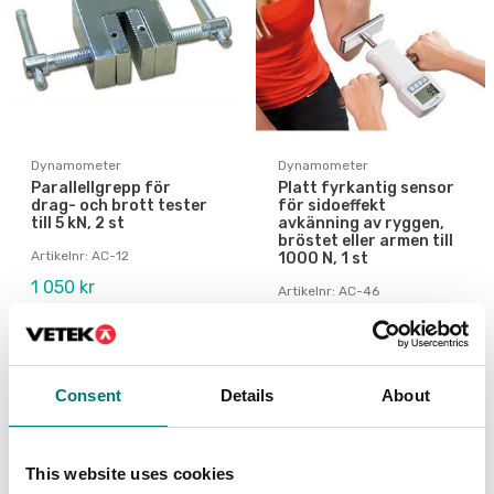
Dynamometer
Dynamometer
Parallellgrepp för
Platt fyrkantig sensor
drag- och brott tester
för sidoeffekt
till 5 kN, 2 st
avkänning av ryggen,
bröstet eller armen till
Artikelnr: AC-12
1000 N, 1 st
1 050 kr
Artikelnr: AC-46
1 290 kr
Consent
Details
About
This website uses cookies