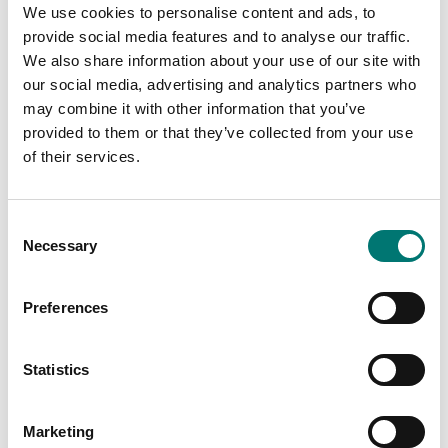
We use cookies to personalise content and ads, to
provide social media features and to analyse our traffic.
We also share information about your use of our site with
our social media, advertising and analytics partners who
may combine it with other information that you’ve
provided to them or that they’ve collected from your use
Dynamometer
Dynamometer
Premium provbänk för
Premium provbänk i
of their services.
laboratorieapplikation
bordsversion med
er. 500N
stegmotor
Artikelnr: TVO 500N300
Finns i flera varianter
Consent
Pris från: 57 400 kr
38 380 kr
Necessary
Selection
Preferences
Statistics
Marketing