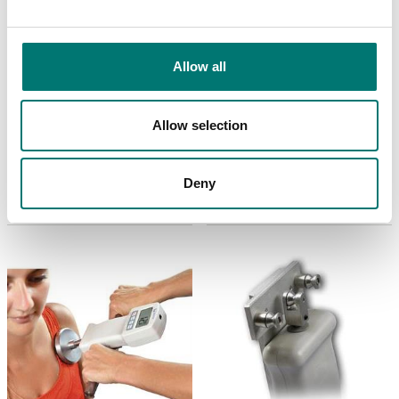
Allow all
Dynamometer
Dynamometer
Premiummotoriserad
Ring verktyg för drag
provbänk för
och brottstest 5kN, 1 st
Allow selection
professionella
kraftmätningar
Artikelnr: AC-15
Finns i flera varianter
860 kr
Deny
Pris från: 42 670 kr