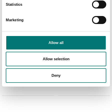
Statistics
Marketing
Allow all
Allow selection
Varumärken
Varumärken
Vågplatta med kulor till
Vågplatta med rullar till
Ohaus Courier 7000
Ohaus Courier 7000
Deny
Finns i flera varianter
Finns i flera varianter
Pris från: 2 690 kr
Pris från: 3 990 kr