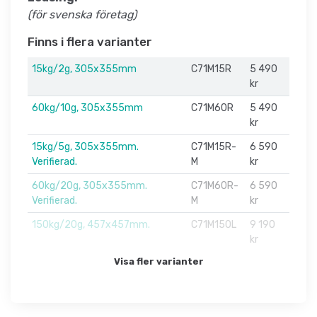
(för svenska företag)
Finns i flera varianter
15kg/2g, 305x355mm
C71M15R
5 490
kr
60kg/10g, 305x355mm
C71M60R
5 490
kr
15kg/5g, 305x355mm.
C71M15R-
6 590
Verifierad.
M
kr
60kg/20g, 305x355mm.
C71M60R-
6 590
Verifierad.
M
kr
150kg/20g, 457x457mm.
C71M150L
9 190
kr
Visa fler varianter