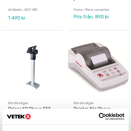
Artikelnr: AD7-MD
Finns i flera varianter
Pris från: 890 kr
1 490 kr
Bordsvågar
Bordsvågar
Pelare till Ohaus C52,
Printer för Ohaus
C71 och CS.
vågar
Finns i flera varianter
Artikelnr: SF-40A