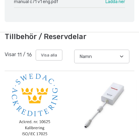
manual c71 v1 eng.pdf
Ladda ner
Tillbehör / Reservdelar
Visar
11
/
16
Visa alla