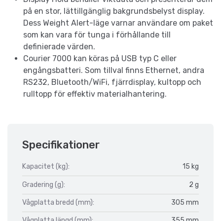
på en stor, lättillgänglig bakgrundsbelyst display.
Dess Weight Alert-läge varnar användare om paket
som kan vara för tunga i förhållande till
definierade värden.
Courier 7000 kan köras på USB typ C eller
engångsbatteri. Som tillval finns Ethernet, andra
RS232, Bluetooth/WiFi, fjärrdisplay, kultopp och
rulltopp för effektiv materialhantering.
Specifikationer
Kapacitet (kg):
15 kg
Gradering (g):
2 g
Vågplatta bredd (mm):
305 mm
Vågplatta längd (mm):
355 mm