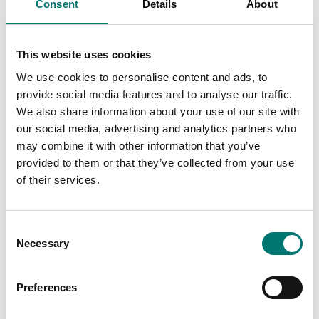
Pris från: 1 310 kr
Consent
Details
About
10 250 kr
This website uses cookies
We use cookies to personalise content and ads, to
provide social media features and to analyse our traffic.
We also share information about your use of our site with
our social media, advertising and analytics partners who
may combine it with other information that you’ve
provided to them or that they’ve collected from your use
of their services.
Bordsvågar
Varumärken
Printer kabel för Ohaus
RS232 Kit till Ohaus
Consent
R41, RC41, DT33P, C71
Courier 7000
Necessary
Selection
Artikelnr: R41-PR-CABL
Artikelnr: C71-RS232
1 420 kr
935 kr
Preferences