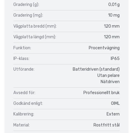
Gradering (g):
0,01 g
Gradering (mg):
10 mg
Vågplatta bredd (mm):
120 mm
Vågplatta längd (mm):
120 mm
Funktion:
Procentvägning
IP-klass:
IP65
Utförande:
Batteridriven (standard)
Utan pelare
Nätdriven
Avsedd för:
Professionellt bruk
Godkänd enligt:
OIML
Kalibrering:
Extern
Material:
Rostfritt stål