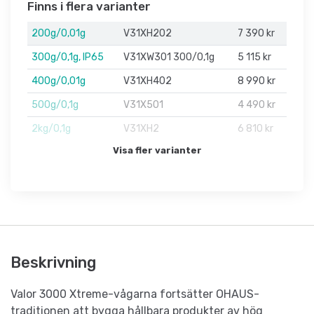
Finns i flera varianter
200g/0,01g
V31XH202
7 390 kr
300g/0,1g, IP65
V31XW301 300/0,1g
5 115 kr
400g/0,01g
V31XH402
8 990 kr
500g/0,1g
V31X501
4 490 kr
2kg/0,1g
V31XH2
6 810 kr
Visa fler varianter
Beskrivning
Valor 3000 Xtreme-vågarna fortsätter OHAUS-
traditionen att bygga hållbara produkter av hög