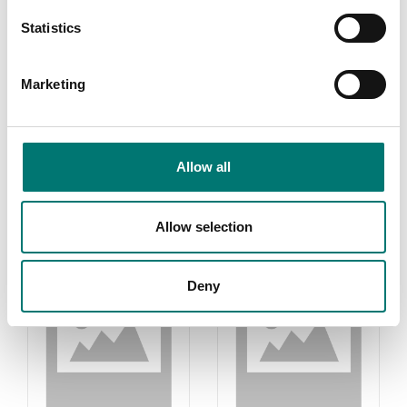
Statistics
Våg med
Köksvågar
Marketing
upplösning 0,01
gram
Read more
Read more
PRODUKTER
Allow all
PRODUKTER
Allow selection
Deny