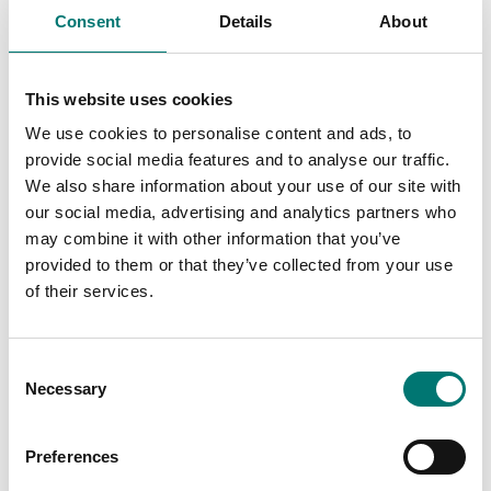
Consent
Details
About
Bordsvågar
Bordsvågar
This website uses cookies
Pan support square till
Väska i hårdplast för
Valor 3000
Valor 3000
We use cookies to personalise content and ads, to
provide social media features and to analyse our traffic.
Artikelnr: V31-Pan support
Artikelnr: V31-CC
We also share information about your use of our site with
495 kr
1 310 kr
our social media, advertising and analytics partners who
may combine it with other information that you’ve
provided to them or that they’ve collected from your use
of their services.
Related pages
Consent
Necessary
Selection
Preferences