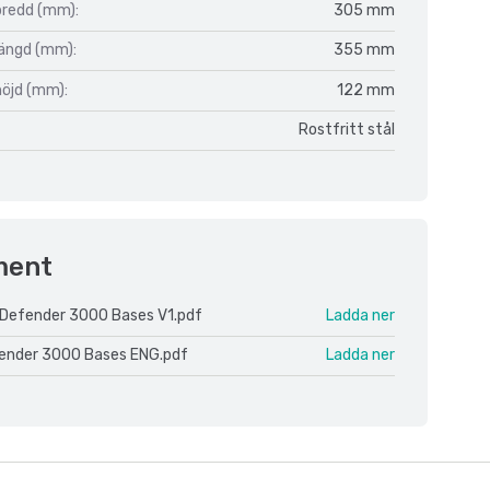
bredd (mm):
305 mm
längd (mm):
355 mm
höjd (mm):
122 mm
Rostfritt stål
ment
Defender 3000 Bases V1.pdf
Ladda ner
ender 3000 Bases ENG.pdf
Ladda ner