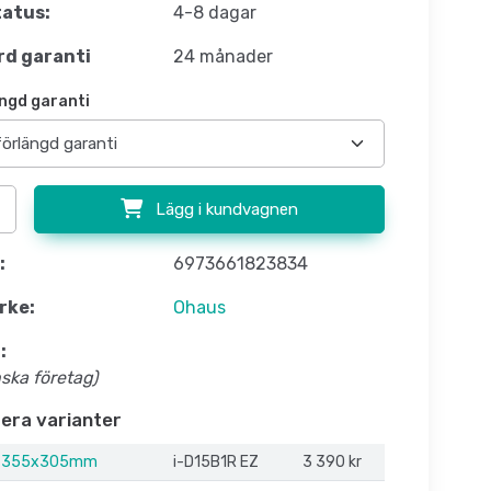
atus:
4-8 dagar
d garanti
24 månader
ngd garanti
Lägg i kundvagnen
:
6973661823834
rke:
Ohaus
:
nska företag)
flera varianter
, 355x305mm
i-D15B1R EZ
3 390 kr