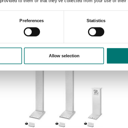
 provided to them or that they’ve collected from your use of their
Hjulsats 4 st för Ohaus Defender
2000+3000+5000
Preferences
Statistics
Artikelnr: D33P-Wheel kit
870 kr
Allow selection