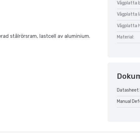
Vågplatta 
Vågplatta 
Vågplatta 
erad stålrörsram, lastcell av aluminium.
Material:
Doku
Datasheet 
Manual Def