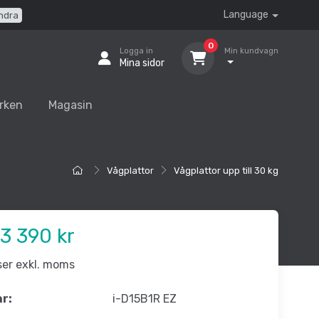
Language
ndra
0
Logga in
Min kundvagn
Mina sidor
rken
Magasin
Vågplattor
Vågplattor upp till 30 kg
3 390 kr
iser exkl. moms
nr:
i-D15B1R EZ