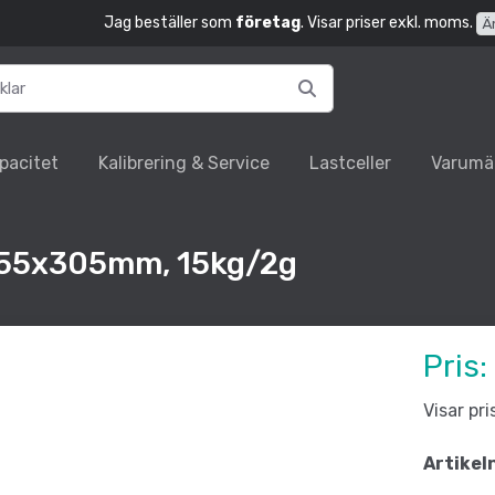
Jag beställer som
företag
. Visar priser exkl. moms.
Ä
pacitet
Kalibrering & Service
Lastceller
Varumä
355x305mm, 15kg/2g
Pris:
Visar pr
Artikel