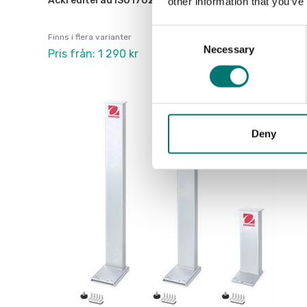
Ackrediterad ISO17025 kalibrering
other information that you’ve
Consent
Finns i flera varianter
Necessary
Selection
Pris från: 1 290 kr
Deny