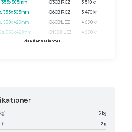
, 355x305mm
i-D30B1R EZ
3 510 kr
g, 355x305mm
i-D60B1R EZ
3 470 kr
g, 550x420mm
i-D60B1L EZ
4 690 kr
0g, 550x420mm
i-D150B1L EZ
4 690 kr
Visa fler varianter
ikationer
kg):
15 kg
g):
2 g