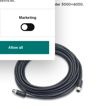
 services.
Hjulsats 4 st för Ohaus Defender 3000+6000.
Rostfria.
Marketing
Artikelnr: D33XW-Wheel kit
3 390 kr
Allow all