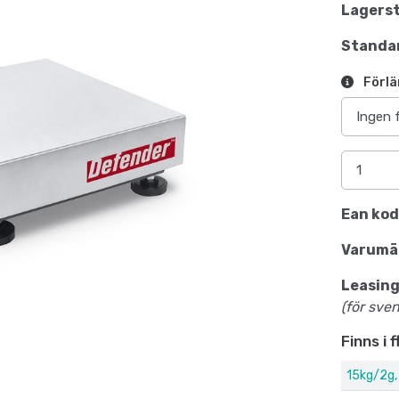
Lagerst
Standar
Förlä
Ean kod
Varumä
Leasing
(för sve
Finns i 
15kg/2g