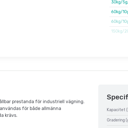
30kg/5g
60kg/10
60kg/10
150kg/2
Specif
bar prestanda för industriell vägning.
r användas för både allmänna
Kapacitet (
da krävs.
Gradering (