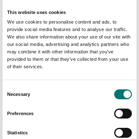
Artikelnr: XA-ANTV
Pris från: 1 290 kr
15 350 kr
This website uses cookies
We use cookies to personalise content and ads, to
provide social media features and to analyse our traffic.
We also share information about your use of our site with
our social media, advertising and analytics partners who
may combine it with other information that you’ve
provided to them or that they’ve collected from your use
of their services.
Consent
Necessary
Selection
Precisionsvågar
ISO 17025 kalibrering
av våg inkl certifikat
Fingeravtrycksläsare
för Radwag Ellipsis
Preferences
labvågar
Finns i flera varianter
Pris från: 1 699 kr
Artikelnr: Ellipsis-Reader
Statistics
5 190 kr