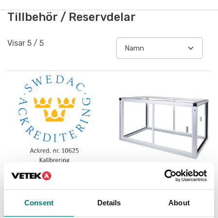
Tillbehör / Reservdelar
Visar
5
/
5
Precisionsvågar
Ackrediterad ISO17025
kalibrering
Dragskåp för Radwag
XA 4Y och 5Y vågar
Consent
Details
About
Finns i flera varianter