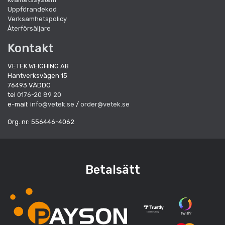
Uppförandekod
Verksamhetspolicy
Återförsäljare
Kontakt
VETEK WEIGHING AB
Hantverksvägen 15
76493 VÄDDÖ
tel
0176-20 89 20
e-mail:
info@vetek.se
/
order@vetek.se
Org. nr: 556446-4062
Betalsätt