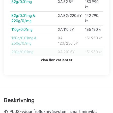
52g/0,01mg
XA 52.5Y
130 990
kr
82g/0,01mg &
XA 82/220.5Y
142 790
220g/0,1mg
kr
110g/0,01mg
XA 110.5Y
135 190 kr
120g/0,01mg &
XA
151 950 kr
250g/0,1mg
120/250.5Y
210g/0,01mg
XA 210.5Y
151 950 kr
Visa fler varianter
Beskrivning
4Y PLUS-vågar (reflexnivåsystem, smart minvikt,