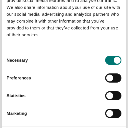
provide social media features and to analyse our traffic.
Pris från: 15 895 kr
Pris från: 75 990 kr
We also share information about your use of our site with
our social media, advertising and analytics partners who
may combine it with other information that you’ve
provided to them or that they’ve collected from your use
of their services.
Consent
Necessary
Selection
Preferences
Analysvågar
Analysvågar
Analysvåg Semi-Micro
Analytisk
Adventurer
laboratorievåg. Intern
Statistics
kal. Radwag.
Finns i flera varianter
Finns i flera varianter
Pris från: 83 990 kr
Marketing
Pris från: 14 940 kr