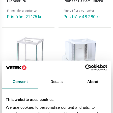
Pioneer PX
Pioneer PX Semi-Micro
Finns i flera varianter
Finns i flera varianter
Pris från: 21 175 kr
Pris från: 48 280 kr
Consent
Details
About
Analysvågar
Analysvågar
Analysvåg Ohaus PR
Analysvåg Radwag XA
5Y
This website uses cookies
We use cookies to personalise content and ads, to
Finns i flera varianter
Finns i flera varianter