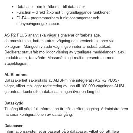
Database – direkt åtkomst till databaser,
Function – direkt åtkomst till grundläggande funktioner,
F1-F4 – programmerbara funktionstangenter och
menynavigeringsknappar.
AS R2 PLUS analytiska vågar signalerar driftarbetsläge,
datoranslutning, batteristatus, vägning och servicefunktioner via
piktogram. Mängden visade vägningsenheter är också utökad.
Dedikerat statusfält möjliggör visning av ytterligare meddelanden, t.ex.
produktnamn, taravärde. Massmätning i realtid presenteras med
stapeldiagram.
ALIBI-minne
Datasäkerhet säkerställs av ALIBI-minne integrerat i AS R2 PLUS-
vågar, vilket möjliggör registrering av upp till 100 000 vägningar. ALIBI
garanterar kontinuitet i datainsamlingen över en lång tid.
Dataskydd
Tillgång till värdefull information är möjlig efter loggning. Administratören
hanterar konfigurationen av datatillgång.
Databaser
Informationssystemet är baserat på 5 databaser, vilket gör att flera