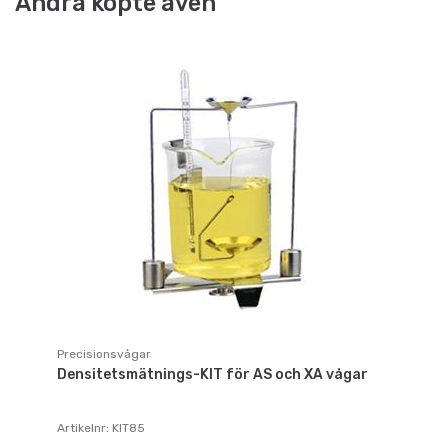
Andra köpte även
Precisionsvågar
Densitetsmätnings-KIT för AS och XA vågar
Artikelnr: KIT85