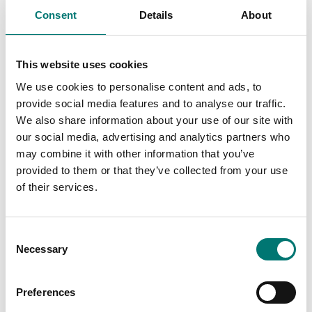
Consent
Details
About
This website uses cookies
We use cookies to personalise content and ads, to
provide social media features and to analyse our traffic.
Bordsvågar
ISO 17025 kalibrering
av våg inkl certifikat
We also share information about your use of our site with
Kalibrering av våg inkl
protokoll
our social media, advertising and analytics partners who
Finns i flera varianter
may combine it with other information that you’ve
Finns i flera varianter
Pris från: 1 699 kr
provided to them or that they’ve collected from your use
Pris från: 890 kr
of their services.
Consent
Necessary
Selection
Preferences