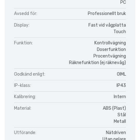
PC
Avsedd för:
Professionellt bruk
Display:
Fast vid vågplatta
Touch
Funktion:
Kontrollvägning
Doserfunktion
Procentvägning
Räknefunktion (ej räknevåg)
Godkänd enligt:
OIML
IP-klass:
IP43
Kalibrering:
Intern
Material:
ABS (Plast)
Stål
Metall
Utförande:
Nätdriven
Utan pelare