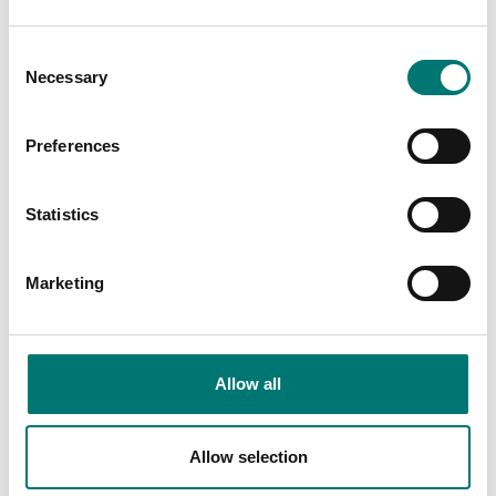
5 190 kr
Consent
Necessary
Selection
Preferences
Statistics
Marketing
Bordsvågar
Kalibrering av våg inkl
protokoll
Allow all
Finns i flera varianter
Pris från: 890 kr
Allow selection