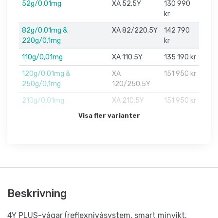
52g/0,01mg
XA 52.5Y
130 990
kr
82g/0,01mg &
XA 82/220.5Y
142 790
220g/0,1mg
kr
110g/0,01mg
XA 110.5Y
135 190 kr
120g/0,01mg &
XA
151 950 kr
250g/0,1mg
120/250.5Y
210g/0,01mg
XA 210.5Y
151 950 kr
Visa fler varianter
Beskrivning
4Y PLUS-vågar (reflexnivåsystem, smart minvikt,