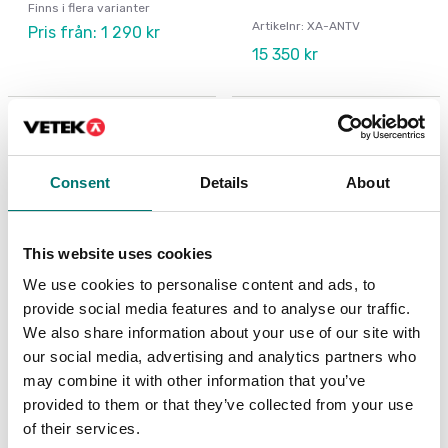
Finns i flera varianter
Artikelnr: XA-ANTV
Pris från: 1 290 kr
15 350 kr
Consent
Details
About
This website uses cookies
We use cookies to personalise content and ads, to
provide social media features and to analyse our traffic.
We also share information about your use of our site with
Precisionsvågar
ISO 17025 kalibrering
our social media, advertising and analytics partners who
av våg inkl certifikat
Fingeravtrycksläsare
may combine it with other information that you’ve
för Radwag Ellipsis
labvågar
Finns i flera varianter
provided to them or that they’ve collected from your use
Pris från: 1 699 kr
Artikelnr: Ellipsis-Reader
of their services.