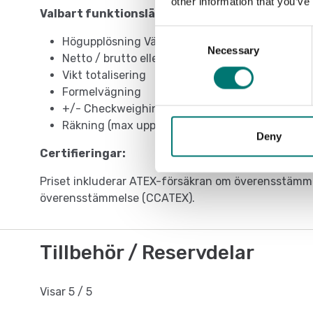
other information that you’ve
Valbart funktionsläge:
Consent
Högupplösning Vägning x 10
Necessary
Selection
Netto / brutto eller lb / kg konvertering
Vikt totalisering
Formelvägning
+/- Checkweighing
Räkning (max upplösning på 1.500.000 divisione
Deny
Certifieringar:
Priset inkluderar ATEX-försäkran om överensstämme
överensstämmelse (CCATEX).
Tillbehör / Reservdelar
Visar
5
/
5