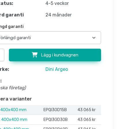
atus:
4-5 veckor
d garanti
24 månader
ngd garanti
Lägg i kundvagnen
rke:
Dini Argeo
:
nska företag)
flera varianter
, 400x400 mm
EPQI3GD15B
43 065 kr
, 400x400 mm
EPQI3GD30B
43 065 kr