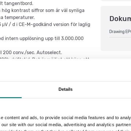
lt tangentbord.
g kontrast siffror som är väl synliga
Doku
ga temperaturer.
3 μV / d i CE-M-godkänd version för laglig
Drawing EP
d intern upplösning upp till 3.000.000
l 200 conv./sec. Autoselect.
0h driftstid. Det är möjligt att köpa ett
).
Details
e content and ads, to provide social media features and to analy
 our site with our social media, advertising and analytics partn