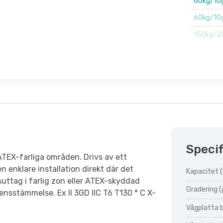
60kg/10
60kg/10
150kg/2
Specif
 ATEX-farliga områden. Drivs av ett
 enklare installation direkt där det
Kapacitet (
uttag i farlig zon eller ATEX-skyddad
Gradering (
nsstämmelse. Ex II 3GD IIC T6 T130 ° C X-
Vågplatta 