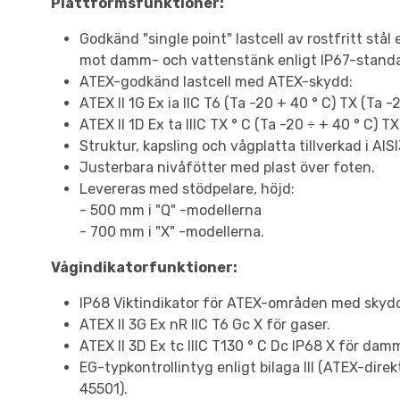
Plattformsfunktioner:
Godkänd "single point" lastcell av rostfritt st
mot damm- och vattenstänk enligt IP67-standa
ATEX-godkänd lastcell med ATEX-skydd:
ATEX II 1G Ex ia IIC T6 (Ta -20 + 40 ° C) TX (Ta -
ATEX II 1D Ex ta IIIC TX ° C (Ta -20 ÷ + 40 ° C) T
Struktur, kapsling och vågplatta tillverkad i AISI
Justerbara nivåfötter med plast över foten.
Levereras med stödpelare, höjd:
- 500 mm i "Q" -modellerna
- 700 mm i "X" -modellerna.
Vågindikatorfunktioner:
IP68 Viktindikator för ATEX-områden med skyd
ATEX II 3G Ex nR IIC T6 Gc X för gaser.
ATEX II 3D Ex tc IIIC T130 ° C Dc IP68 X för dam
EG-typkontrollintyg enligt bilaga III (ATEX-dir
45501).