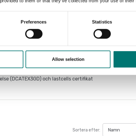
 provided to them or that they’ve collected from your use of their
Preferences
Statistics
r)
Allow selection
lse (DCATEX3GD) och lastcells certifikat
Sortera efter: