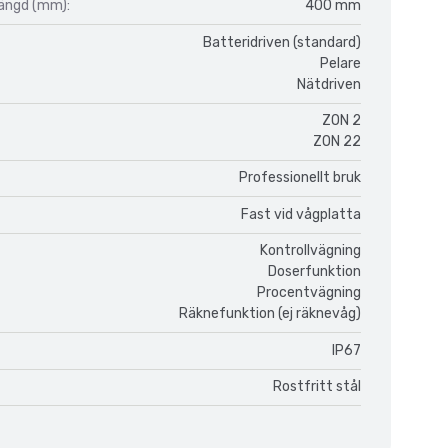
längd (mm):
400 mm
Batteridriven (standard)
Pelare
Nätdriven
ZON 2
ZON 22
Professionellt bruk
Fast vid vågplatta
Kontrollvägning
Doserfunktion
Procentvägning
Räknefunktion (ej räknevåg)
IP67
Rostfritt stål