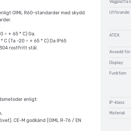
Vågplatta 
Utförande:
ål enligt OIML R60-standarder med skydd
rder.
20 ÷ + 65 ° C) Ga.
ATEX:
X ° C (Ta -20 ÷ + 65 ° C) Da IP65
304 rostfritt stål.
Avsedd för:
Display:
Funktion:
dsmetoder enligt:
IP-klass:
Material:
m.
ektivet). CE-M godkänd (OIML R-76 / EN