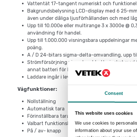
Vattentät 17-tangent numeriskt och funktionel
Bakgrundsbelysning LCD-display med 6 25-mm hö
även under dåliga ljusförhållanden och med lå
Upp till 10.000e eller multirange 3 x 3000e @ 0,
användning för handel.
Upp till 1.000.000 visningsbara uppdelningar me
poäng.
A / D 24-bitars sigma-delta-omvandling, upp til
Strömförsörjning via externt batteripaket med 10
annat batteri för kontinuerlig användning (24/7
Laddare ingår i leveransen.
Vågfunktioner:
Consent
Nollställning
Automatisk tara
This website uses cookies
Förinställbara tara
We use cookies to personalis
Valbart funktionskommando
information about your use of
På / av- knapp