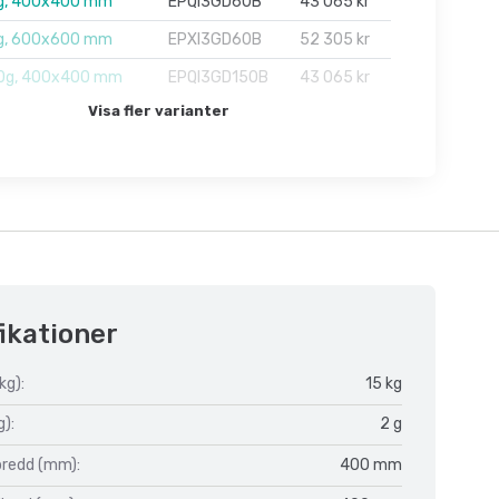
g, 400x400 mm
EPQI3GD60B
43 065 kr
g, 600x600 mm
EPXI3GD60B
52 305 kr
0g, 400x400 mm
EPQI3GD150B
43 065 kr
Visa fler varianter
ikationer
kg):
15 kg
g):
2 g
bredd (mm):
400 mm