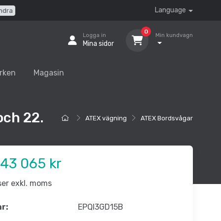
Language
ndra
0
Logga in
Min kundvagn
Mina sidor
rken
Magasin
och 22.
ATEX vägning
ATEX Bordsvågar
43 065 kr
iser exkl. moms
nr:
EPQI3GD15B