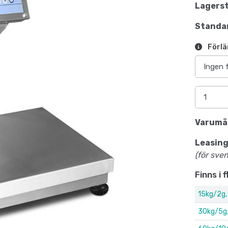
Lagerst
Standar
Förlä
Varumä
Leasing
(för sve
Finns i 
15kg/2g
30kg/5g