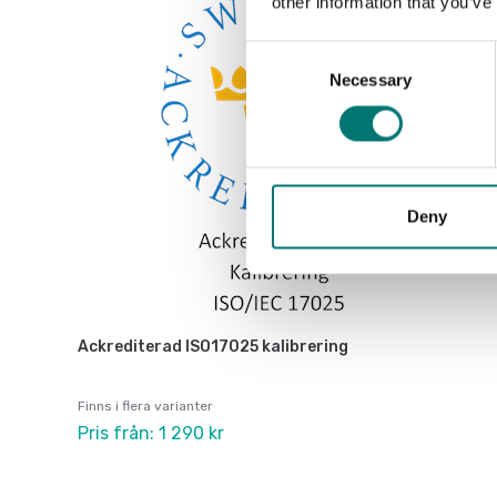
other information that you’ve
Consent
Necessary
Selection
Deny
Ackrediterad ISO17025 kalibrering
Finns i flera varianter
Pris från: 1 290 kr