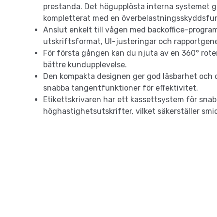
prestanda. Det högupplösta interna systemet gar
kompletterat med en överbelastningsskyddsfun
Anslut enkelt till vågen med backoffice-progr
utskriftsformat, UI-justeringar och rapportgene
För första gången kan du njuta av en 360° rote
bättre kundupplevelse.
Den kompakta designen ger god läsbarhet och d
snabba tangentfunktioner för effektivitet.
Etikettskrivaren har ett kassettsystem för sna
höghastighetsutskrifter, vilket säkerställer sm