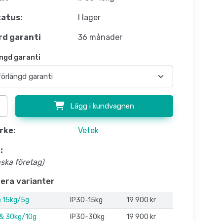
atus:
I lager
d garanti
36 månader
ngd garanti
Lägg i kundvagnen
rke:
Vetek
:
nska företag)
flera varianter
 15kg/5g
IP30-15kg
19 900 kr
 & 30kg/10g
IP30-30kg
19 900 kr