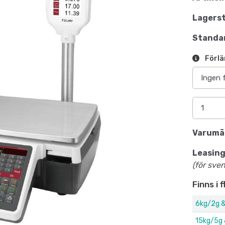
Lagerst
Standar
Förlä
Varumä
Leasing
(för sve
Finns i 
6kg/2g &
15kg/5g