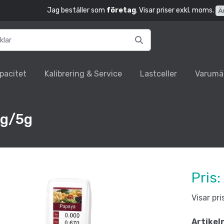
Jag beställer som
företag
. Visar priser exkl. moms.
Ä
pacitet
Kalibrering & Service
Lastceller
Varumä
kg/5g
Pris:
Visar pr
Artikel