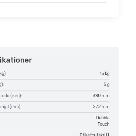
ikationer
kg):
15 kg
g):
5 g
bredd (mm):
380 mm
längd (mm):
272 mm
Dubbla
Touch
Etikettutskrift