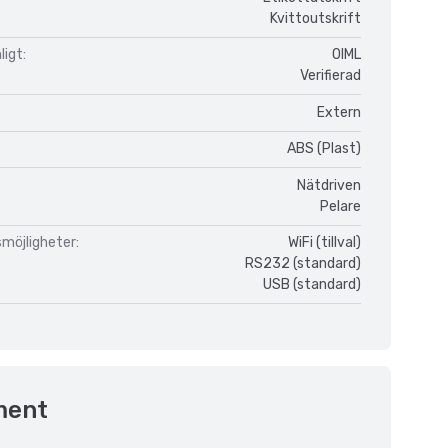
Kvittoutskrift
igt:
OIML
Verifierad
Extern
ABS (Plast)
Nätdriven
Pelare
möjligheter:
WiFi (tillval)
RS232 (standard)
USB (standard)
ment