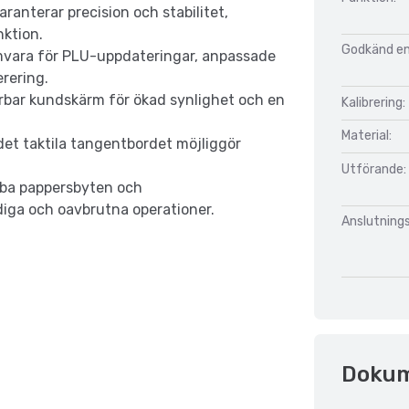
anterar precision och stabilitet,
ktion.
Godkänd enl
amvara för PLU-uppdateringar, anpassade
rering.
rbar kundskärm för ökad synlighet och en
Kalibrering:
Material:
et taktila tangentbordet möjliggör
Utförande:
bba pappersbyten och
idiga och oavbrutna operationer.
Anslutnings
Doku