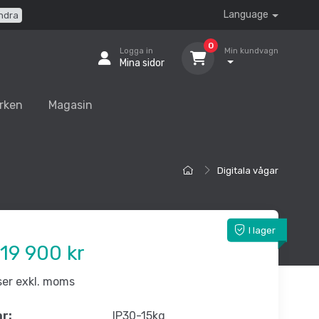
Language
ndra
0
Logga in
Min kundvagn
Mina sidor
rken
Magasin
Digitala vågar
I lager
19 900 kr
iser exkl. moms
nr:
IP30-15kg