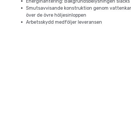
Energihantering: Bakgrundsbelysningen släcks 
Smutsavvisande konstruktion genom vattenkanal
över de övre höljesinloppen
Arbetsskydd medföljer leveransen