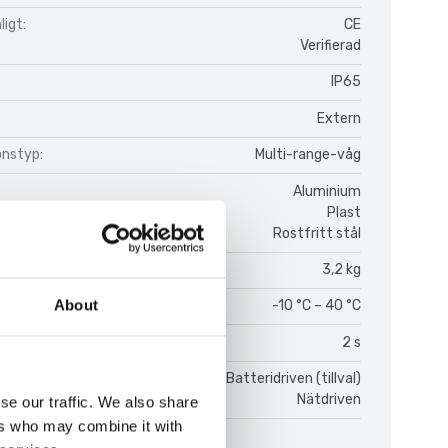
igt:
CE
Verifierad
IP65
Extern
onstyp:
Multi-range-våg
Aluminium
Plast
Rostfritt stål
3,2 kg
About
temperatur:
-10 °C – 40 °C
gstid:
2 s
Batteridriven (tillval)
Nätdriven
se our traffic. We also share
ers who may combine it with