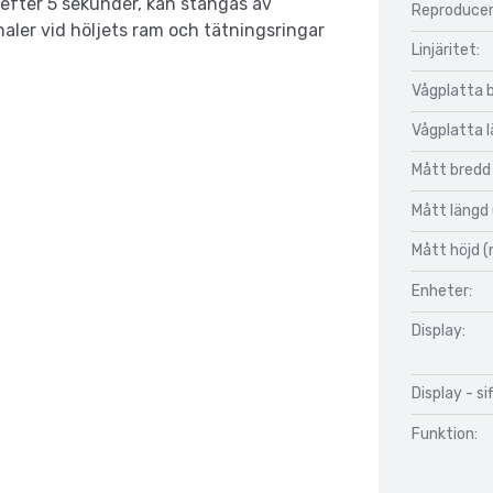
efter 5 sekunder, kan stängas av
Reproducer
er vid höljets ram och tätningsringar
Linjäritet:
Vågplatta 
Vågplatta 
Mått bredd
Mått längd
Mått höjd 
Enheter:
Display:
Display - si
Funktion: