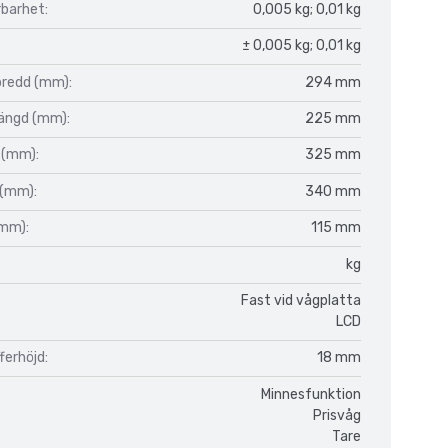
barhet:
0,005 kg; 0,01 kg
± 0,005 kg; 0,01 kg
bredd (mm):
294 mm
längd (mm):
225 mm
 (mm):
325 mm
 (mm):
340 mm
(mm):
115 mm
kg
Fast vid vågplatta
LCD
fferhöjd:
18 mm
Minnesfunktion
Prisvåg
Tare