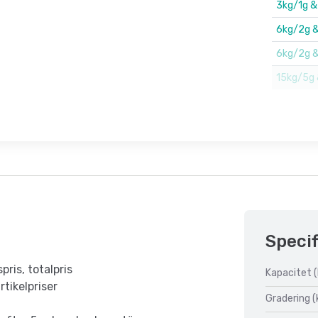
3kg/1g &
6kg/2g &
6kg/2g &
15kg/5g
Specif
pris, totalpris
Kapacitet (
tikelpriser
Gradering (