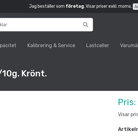
Jag beställer som
företag
. Visar priser exkl. moms.
Ä
pacitet
Kalibrering & Service
Lastceller
Varumä
10g. Krönt.
Pris:
Visar pr
Artikel