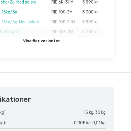
 6kg/2g. Med pelare.
RIB 6K-3HM
5 890 kr
 15kg/5g
RIB 10K-3M
5 380 kr
 15kg/5g. Med pelare.
RIB 10K-3HM
5 890 kr
 & 30kg/10g
RIB 30K-2M
5 380 kr
Visa fler varianter
ikationer
kg):
15 kg; 30 kg
kg):
0,005 kg; 0,01 kg