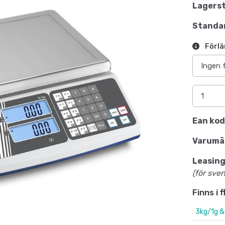
Lagerst
Standar
Förlä
Ean kod
Varumä
Leasing
(för sve
Finns i 
3kg/1g &