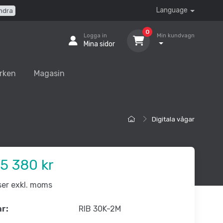
Language
ndra
0
Logga in
Min kundvagn
Mina sidor
rken
Magasin
Digitala vågar
5 380 kr
iser exkl. moms
nr:
RIB 30K-2M