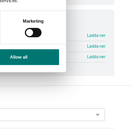
 services.
ment
Marketing
RIB V1.pdf
Ladda ner
 ENG.pdf
Ladda ner
nual RIB ENG.pdf
Ladda ner
Allow all