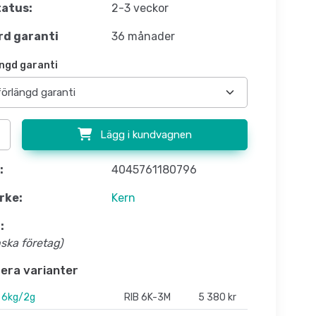
atus:
2-3 veckor
d garanti
36 månader
ngd garanti
Lägg i kundvagnen
:
4045761180796
rke:
Kern
:
nska företag)
flera varianter
 6kg/2g
RIB 6K-3M
5 380 kr