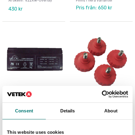
Artikelnr: V22XW-Overlay
Finns i flera varianter
Pris från: 650 kr
430 kr
Golvvågar
Bordsvågar
Batteri till Ohaus T31
Fötter 4 st till Ohaus
indikator
V22, V41, R71
Consent
Details
About
Artikelnr: T31-Battery
Artikelnr: Valor-Feet
980 kr
275 kr
This website uses cookies