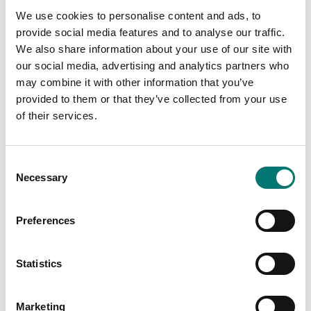
We use cookies to personalise content and ads, to
provide social media features and to analyse our traffic.
We also share information about your use of our site with
our social media, advertising and analytics partners who
may combine it with other information that you’ve
provided to them or that they’ve collected from your use
of their services.
Consent
Necessary
Selection
Golvvågar
ISO 17025 kalibrering
av våg inkl certifikat
Strömadapter 10W 12V
rak för Ohaus-vågar
Preferences
Finns i flera varianter
Artikelnr: PWR-12VDC
Pris från: 1 699 kr
1 065 kr
Statistics
Marketing