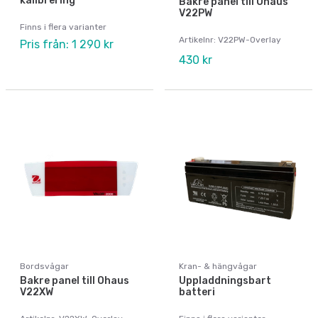
kalibrering
Bakre panel till Ohaus
V22PW
Finns i flera varianter
Artikelnr: V22PW-Overlay
Pris från: 1 290 kr
430 kr
Bordsvågar
Kran- & hängvågar
Bakre panel till Ohaus
Uppladdningsbart
V22XW
batteri