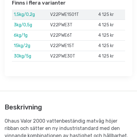
Finns i flera varianter
1,5kg/0,2g
V22PWE1501T
4 125 kr
3kg/0,5g
V22PWE3T
4 125 kr
6kg/1g
V22PWE6T
4 125 kr
15kg/2g
V22PWE15T
4 125 kr
30kg/5g
V22PWE30T
4 125 kr
Beskrivning
Ohaus Valor 2000 vattenbeständig matvåg höjer
ribban och sätter en ny industristandard med den
vinnande kombinationen av hastighet och hållbarhet.